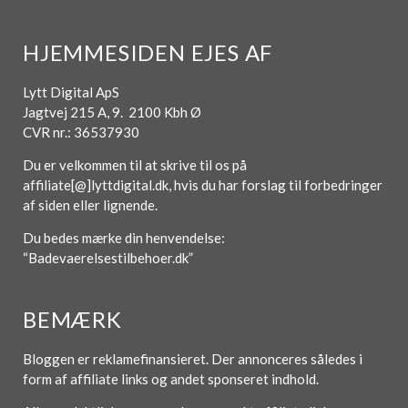
HJEMMESIDEN EJES AF
Lytt Digital ApS
Jagtvej 215 A, 9. 2100 Kbh Ø
CVR nr.: 36537930
Du er velkommen til at skrive til os på
affiliate[@]lyttdigital.dk, hvis du har forslag til forbedringer
af siden eller lignende.
Du bedes mærke din henvendelse:
“Badevaerelsestilbehoer.dk”
BEMÆRK
Bloggen er reklamefinansieret. Der annonceres således i
form af affiliate links og andet sponseret indhold.