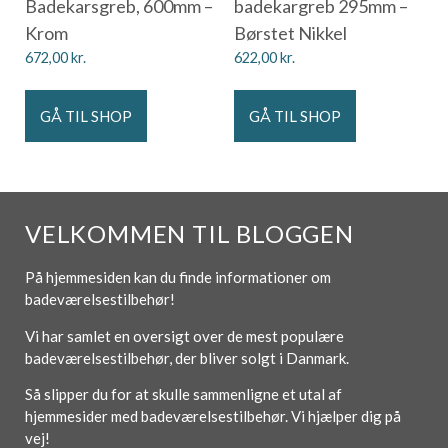
Badekarsgreb, 600mm –
badekargreb 295mm –
Krom
Børstet Nikkel
672,00
kr.
622,00
kr.
GÅ TIL SHOP
GÅ TIL SHOP
VELKOMMEN TIL BLOGGEN
På hjemmesiden kan du finde informationer om
badeværelsestilbehør!
Vi har samlet en oversigt over de mest populære
badeværelsestilbehør, der bliver solgt i Danmark.
Så slipper du for at skulle sammenligne et utal af
hjemmesider med badeværelsestilbehør. Vi hjælper dig på
vej!