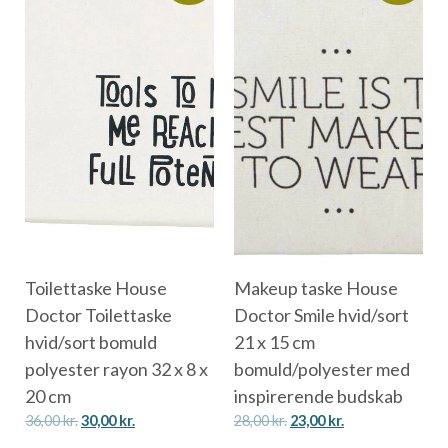
Toilettaske House
Makeup taske House
Doctor Toilettaske
Doctor Smile hvid/sort
hvid/sort bomuld
21 x 15 cm
polyester rayon 32 x 8 x
bomuld/polyester med
20 cm
inspirerende budskab
36,00
kr.
30,00
kr.
28,00
kr.
23,00
kr.