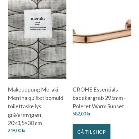
Makeuppung Meraki
GROHE Essentials
Mentha quiltet bomuld
badekargreb 295mm –
toilettaske lys
Poleret Warm Sunset
grå/armygrøn
582,00
kr.
20×3,5×30 cm
249,00
kr.
GÅ TIL SHOP