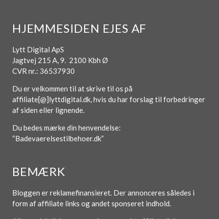
HJEMMESIDEN EJES AF
Lytt Digital ApS
Jagtvej 215 A, 9. 2100 Kbh Ø
CVR nr.: 36537930
Du er velkommen til at skrive til os på
affiliate[@]lyttdigital.dk, hvis du har forslag til forbedringer
af siden eller lignende.
Du bedes mærke din henvendelse:
“Badevaerelsestilbehoer.dk”
BEMÆRK
Bloggen er reklamefinansieret. Der annonceres således i
form af affiliate links og andet sponseret indhold.