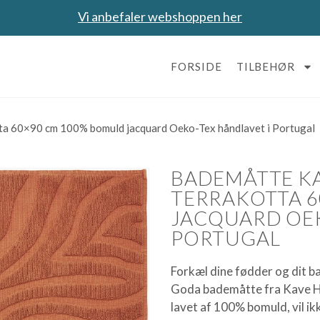
Vi anbefaler webshoppen her
FORSIDE
TILBEHØR
a 60×90 cm 100% bomuld jacquard Oeko-Tex håndlavet i Portugal
BADEMÅTTE K
TERRAKOTTA 6
JACQUARD OEK
PORTUGAL
Forkæl dine fødder og dit 
Goda bademåtte fra Kave H
lavet af 100% bomuld, vil i