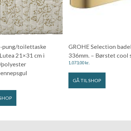
pung/toilettaske
GROHE Selection bade
Lutea 21×31 cm i
336mm. – Børstet cool 
1.073,00
kr.
polyester
sennepsgul
GÅ TIL SHOP
 SHOP