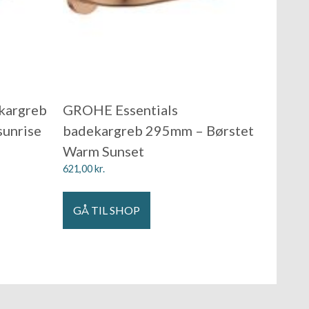
kargreb
GROHE Essentials
sunrise
badekargreb 295mm – Børstet
Warm Sunset
621,00
kr.
GÅ TIL SHOP