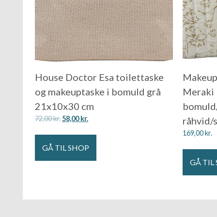
House Doctor Esa toilettaske
Makeup-
og makeuptaske i bomuld grå
Meraki 
21x10x30 cm
bomuld/
72,00
kr.
58,00
kr.
råhvid/
169,00
kr.
GÅ TIL SHOP
GÅ TIL