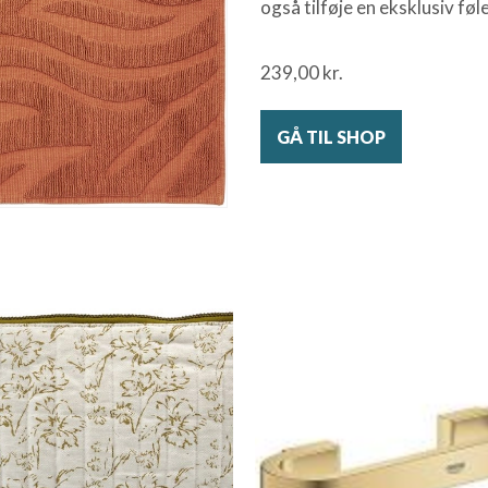
også tilføje en eksklusiv føl
239,00
kr.
GÅ TIL SHOP