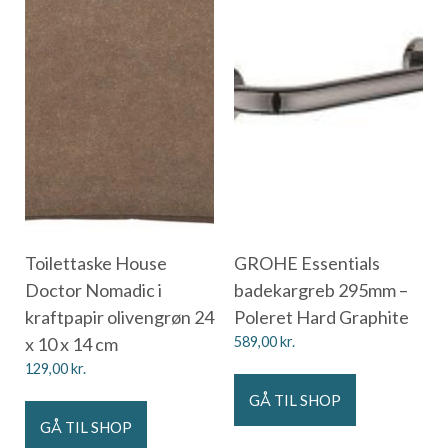
Toilettaske House
GROHE Essentials
Doctor Nomadic i
badekargreb 295mm –
kraftpapir olivengrøn 24
Poleret Hard Graphite
x 10 x 14 cm
589,00
kr.
129,00
kr.
GÅ TIL SHOP
GÅ TIL SHOP