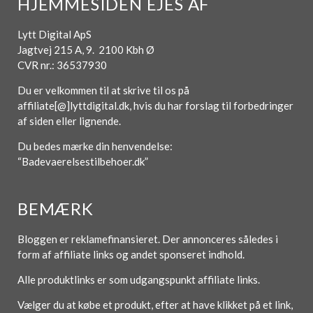
HJEMMESIDEN EJES AF
Lytt Digital ApS
Jagtvej 215 A, 9. 2100 Kbh Ø
CVR nr.: 36537930
Du er velkommen til at skrive til os på
affiliate[@]lyttdigital.dk, hvis du har forslag til forbedringer
af siden eller lignende.
Du bedes mærke din henvendelse:
“Badevaerelsestilbehoer.dk”
BEMÆRK
Bloggen er reklamefinansieret. Der annonceres således i
form af affiliate links og andet sponseret indhold.
Alle produktlinks er som udgangspunkt affiliate links.
Vælger du at købe et produkt, efter at have klikket på et link,