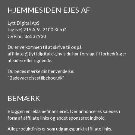
HJEMMESIDEN EJES AF
Lytt Digital ApS
Jagtvej 215 A, 9. 2100 Kbh Ø
CVR nr.: 36537930
Du er velkommen til at skrive til os på
affiliate[@]lyttdigital.dk, hvis du har forslag til forbedringer
af siden eller lignende.
Du bedes mærke din henvendelse:
“Badevaerelsestilbehoer.dk”
BEMÆRK
Bloggen er reklamefinansieret. Der annonceres således i
form af affiliate links og andet sponseret indhold.
Alle produktlinks er som udgangspunkt affiliate links.