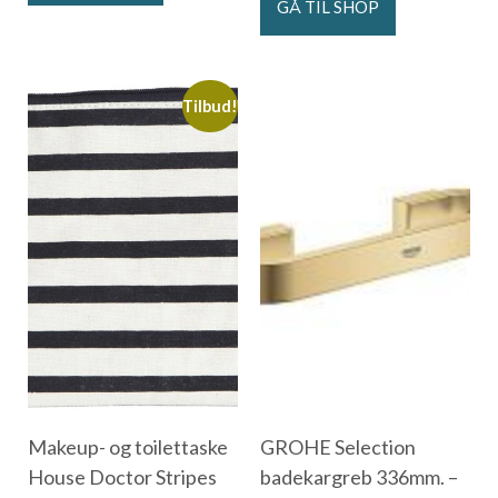
GÅ TIL SHOP
Tilbud!
Makeup- og toilettaske
GROHE Selection
House Doctor Stripes
badekargreb 336mm. –