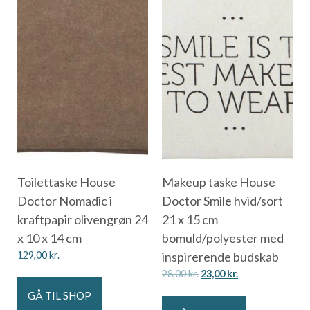
Toilettaske House
Makeup taske House
Doctor Nomadic i
Doctor Smile hvid/sort
kraftpapir olivengrøn 24
21 x 15 cm
x 10 x 14 cm
bomuld/polyester med
129,00
kr.
inspirerende budskab
28,00
kr.
23,00
kr.
GÅ TIL SHOP