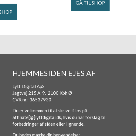
GÅ TIL SHOP
 SHOP
HJEMMESIDEN EJES AF
Lytt Digital ApS
Jagtvej 215 A, 9. 2100 Kbh Ø
CVR nr.: 36537930
Du er velkommen til at skrive til os på
affiliate[@]lyttdigital.dk, hvis du har forslag til
forbedringer af siden eller lignende.
Du bedes mærke din henvendelse: