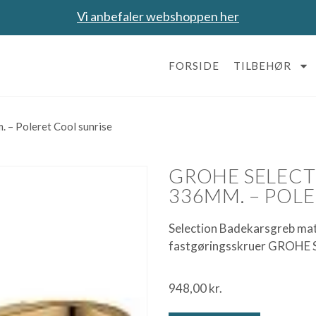
Vi anbefaler webshoppen her
FORSIDE
TILBEHØR
 – Poleret Cool sunrise
GROHE SELEC
336MM. – POL
Selection Badekarsgreb mate
fastgøringsskruer GROHE S
948,00
kr.