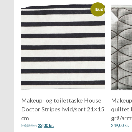
Tilbud!
Makeup- og toilettaske House
Makeup
Doctor Stripes hvid/sort 21×15
quiltet
cm
grå/ar
28,00
kr.
23,00
kr.
249,00
kr.