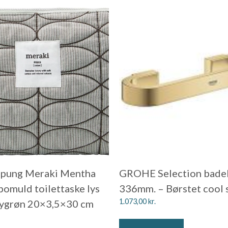
pung Meraki Mentha
GROHE Selection bade
 bomuld toilettaske lys
336mm. – Børstet cool 
1.073,00
kr.
mygrøn 20×3,5×30 cm