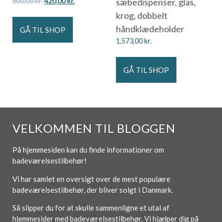
600,00
kr.
420,00
kr.
sæbedispenser, glas,
krog, dobbelt
håndklædeholder
GÅ TIL SHOP
1.573,00
kr.
GÅ TIL SHOP
VELKOMMEN TIL BLOGGEN
På hjemmesiden kan du finde informationer om
badeværelsestilbehør!
Vi har samlet en oversigt over de mest populære
badeværelsestilbehør, der bliver solgt i Danmark.
Så slipper du for at skulle sammenligne et utal af
hjemmesider med badeværelsestilbehør. Vi hjælper dig på