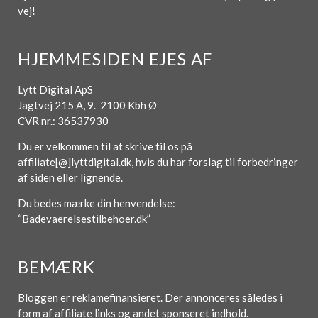
vej!
HJEMMESIDEN EJES AF
Lytt Digital ApS
Jagtvej 215 A, 9. 2100 Kbh Ø
CVR nr.: 36537930
Du er velkommen til at skrive til os på
affiliate[@]lyttdigital.dk, hvis du har forslag til forbedringer
af siden eller lignende.
Du bedes mærke din henvendelse:
“Badevaerelsestilbehoer.dk”
BEMÆRK
Bloggen er reklamefinansieret. Der annonceres således i
form af affiliate links og andet sponseret indhold.