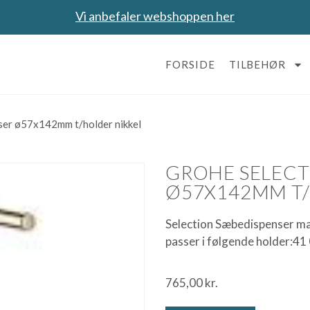
Vi anbefaler webshoppen her
FORSIDE
TILBEHØR
er ø57x142mm t/holder nikkel
GROHE SELECT
Ø57X142MM T/
Selection Sæbedispenser mat
passer i følgende holder:4
765,00
kr.