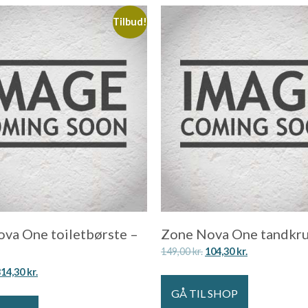
Tilbud!
va One toiletbørste –
Zone Nova One tandkru
149,00
kr.
104,30
kr.
314,30
kr.
GÅ TIL SHOP