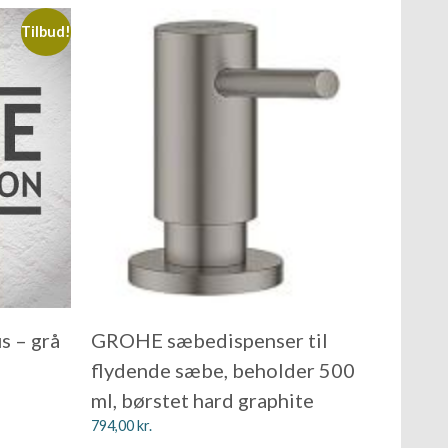
Tilbud!
s – grå
GROHE sæbedispenser til
flydende sæbe, beholder 500
ml, børstet hard graphite
794,00
kr.