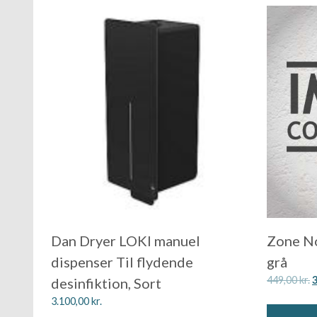
Dan Dryer LOKI manuel
Zone No
dispenser Til flydende
grå
449,00
kr.
desinfiktion, Sort
3.100,00
kr.