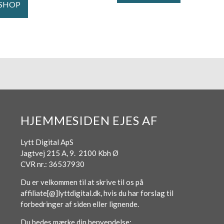
 SHOP
HJEMMESIDEN EJES AF
Lytt Digital ApS
Jagtvej 215 A, 9. 2100 Kbh Ø
CVR nr.: 36537930
Du er velkommen til at skrive til os på
affiliate[@]lyttdigital.dk, hvis du har forslag til
forbedringer af siden eller lignende.
Du bedes mærke din henvendelse: