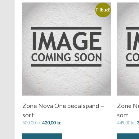
Tilbud!
Zone Nova One pedalspand –
Zone No
sort
sort
600,00
kr.
420,00
kr.
449,00
kr.