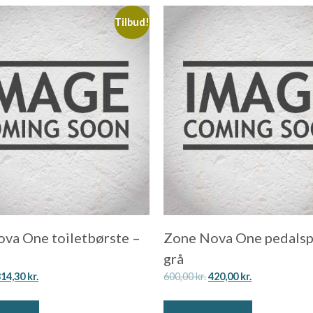
Tilbud!
va One toiletbørste –
Zone Nova One pedalsp
grå
314,30
kr.
600,00
kr.
420,00
kr.