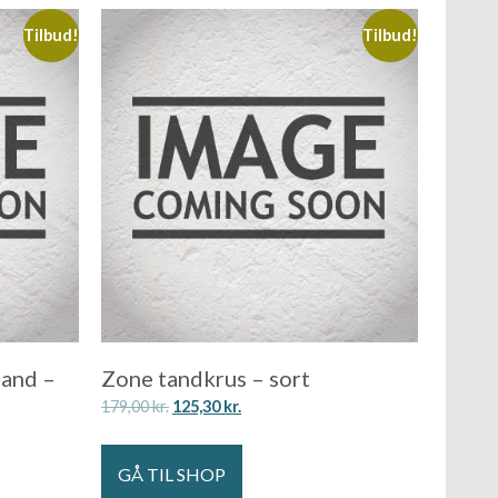
Tilbud!
Tilbud!
and –
Zone tandkrus – sort
179,00
kr.
125,30
kr.
GÅ TIL SHOP