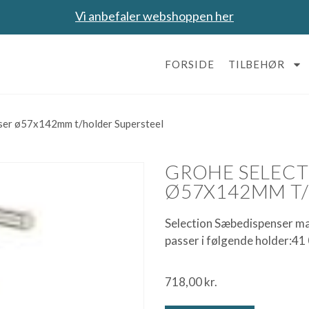
Vi anbefaler webshoppen her
FORSIDE
TILBEHØR
ser ø57x142mm t/holder Supersteel
GROHE SELECT
Ø57X142MM T/
Selection Sæbedispenser mat
passer i følgende holder:4
718,00
kr.