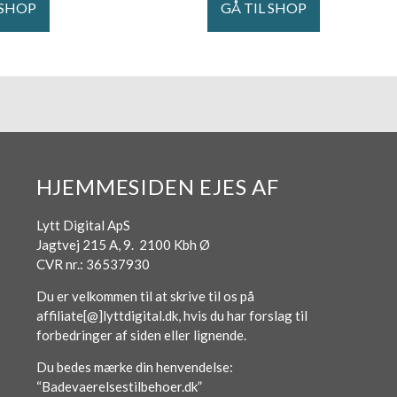
 SHOP
GÅ TIL SHOP
HJEMMESIDEN EJES AF
Lytt Digital ApS
Jagtvej 215 A, 9. 2100 Kbh Ø
CVR nr.: 36537930
Du er velkommen til at skrive til os på
affiliate[@]lyttdigital.dk, hvis du har forslag til
forbedringer af siden eller lignende.
Du bedes mærke din henvendelse:
“Badevaerelsestilbehoer.dk”