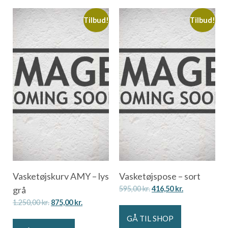
Tilbud!
Tilbud!
Vasketøjskurv AMY – lys
Vasketøjspose – sort
grå
595,00
kr.
416,50
kr.
1.250,00
kr.
875,00
kr.
GÅ TIL SHOP