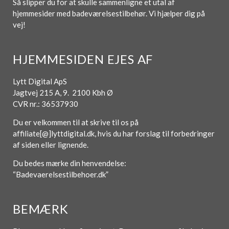
Så slipper du for at skulle sammenligne et utal af
hjemmesider med badeværelsestilbehør. Vi hjælper dig på
vej!
HJEMMESIDEN EJES AF
Lytt Digital ApS
Jagtvej 215 A, 9. 2100 Kbh Ø
CVR nr.: 36537930
Du er velkommen til at skrive til os på
affiliate[@]lyttdigital.dk, hvis du har forslag til forbedringer
af siden eller lignende.
Du bedes mærke din henvendelse:
“Badevaerelsestilbehoer.dk”
BEMÆRK