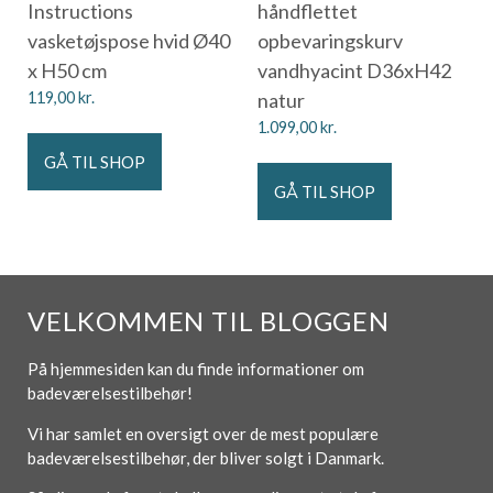
Instructions
håndflettet
vasketøjspose hvid Ø40
opbevaringskurv
x H50 cm
vandhyacint D36xH42
119,00
kr.
natur
1.099,00
kr.
GÅ TIL SHOP
GÅ TIL SHOP
VELKOMMEN TIL BLOGGEN
På hjemmesiden kan du finde informationer om
badeværelsestilbehør!
Vi har samlet en oversigt over de mest populære
badeværelsestilbehør, der bliver solgt i Danmark.