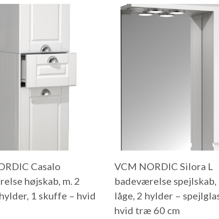
RDIC Casalo
VCM NORDIC Silora L
else højskab, m. 2
badeværelse spejlskab, m
 hylder, 1 skuffe – hvid
låge, 2 hylder – spejlgla
hvid træ 60 cm