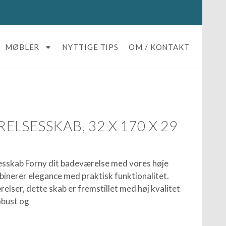
MØBLER
NYTTIGE TIPS
OM / KONTAKT
LSESSKAB, 32 X 170 X 29
esskab Forny dit badeværelse med vores høje
inerer elegance med praktisk funktionalitet.
lser, dette skab er fremstillet med høj kvalitet
Robust og