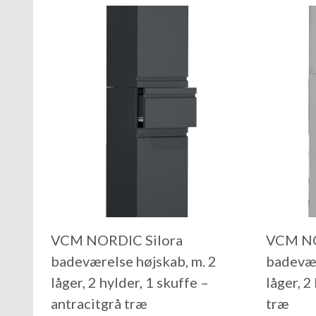
VCM NORDIC Silora
VCM NO
badeværelse højskab, m. 2
badevær
låger, 2 hylder, 1 skuffe –
låger, 2
antracitgrå træ
træ