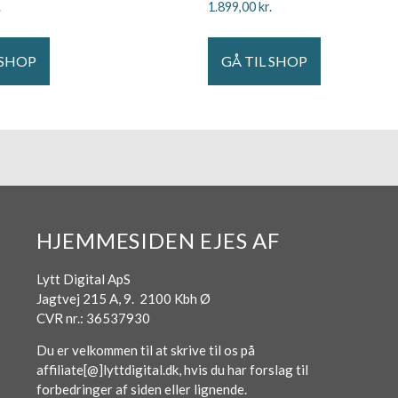
.
1.899,00
kr.
 SHOP
GÅ TIL SHOP
HJEMMESIDEN EJES AF
Lytt Digital ApS
Jagtvej 215 A, 9. 2100 Kbh Ø
CVR nr.: 36537930
Du er velkommen til at skrive til os på
affiliate[@]lyttdigital.dk, hvis du har forslag til
forbedringer af siden eller lignende.