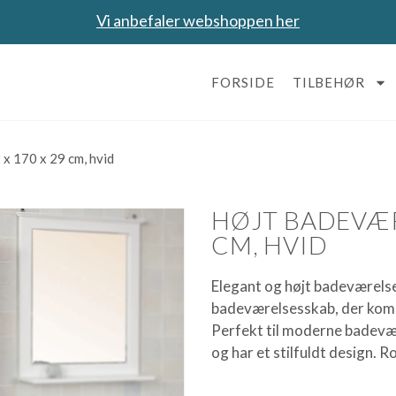
Vi anbefaler webshoppen her
FORSIDE
TILBEHØR
 x 170 x 29 cm, hvid
HØJT BADEVÆRE
CM, HVID
Elegant og højt badeværels
badeværelsesskab, der komb
Perfekt til moderne badevære
og har et stilfuldt design. 