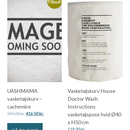
Tilbud!
UASHMAMA
Vasketøjskurv House
vasketøjskurv –
Doctor Wash
cachemire
Instructions
595,00
kr.
416,50
kr.
vasketøjspose hvid Ø40
x H50 cm
119,00
kr.