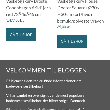
Vasketøjskurv Broste
Vasketøjskurv House
Copenhagen Arild i jern
Doctor Squares Ø30 x
rød 72Ã46Ã45 cm
H30 cm sort/hvid i
1.499,00
kr.
bomuld/polyester/rayon
65,00
kr.
GÅ TIL SHOP
GÅ TIL SHOP
VELKOMMEN TIL BLOGGEN
På hjemmesiden kan du finde informationer om
badeværelsestilbehør!
Vi har samlet en oversigt over de mest populære
badeværelsestilbehør, der bliver solgt i Danmark.
Så slipper du for at skulle sammenligne et utal af