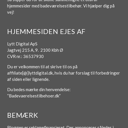
hjemmesider med badeværelsestilbehør. Vi hjælper dig på
vej!
HJEMMESIDEN EJES AF
Lytt Digital ApS
Jagtvej 215 A, 9. 2100 Kbh Ø
CVR nr.: 36537930
Du er velkommen til at skrive til os på
affiliate[@]lyttdigital.dk, hvis du har forslag til forbedringer
af siden eller lignende.
Du bedes mærke din henvendelse:
“Badevaerelsestilbehoer.dk”
BEMÆRK
Bloggen er reklamefinansieret. Der annonceres således i