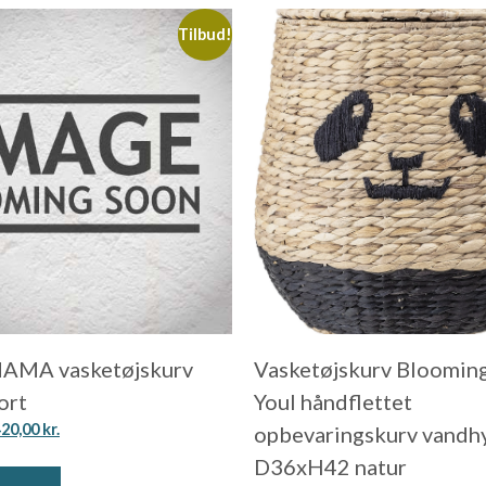
Tilbud!
MA vasketøjskurv
Vasketøjskurv Blooming
ort
Youl håndflettet
420,00
kr.
opbevaringskurv vandh
D36xH42 natur