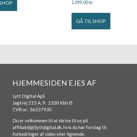
 SHOP
1.099,00
kr.
GÅ TIL SHOP
HJEMMESIDEN EJES AF
Lytt Digital ApS
Jagtvej 215 A, 9. 2100 Kbh Ø
CVR nr.: 36537930
Du er velkommen til at skrive til os på
affiliate[@]lyttdigital.dk, hvis du har forslag til
forbedringer af siden eller lignende.