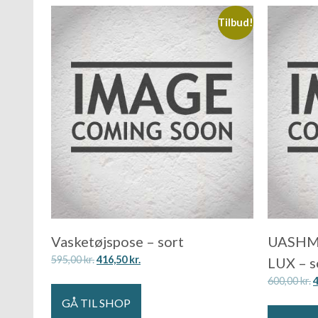
Tilbud!
Vasketøjspose – sort
UASHMA
595,00
kr.
416,50
kr.
LUX – s
600,00
kr.
GÅ TIL SHOP