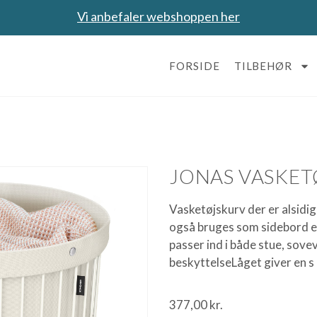
Vi anbefaler webshoppen her
FORSIDE
TILBEHØR
JONAS VASKE
Vasketøjskurv der er alsidi
også bruges som sidebord el
passer ind i både stue, sov
beskyttelseLåget giver en s
377,00
kr.