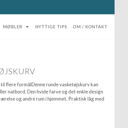
MØBLER
NYTTIGE TIPS
OM / KONTAKT
TØJSKURV
g til flere formålDenne runde vasketøjskurv kan
ler natbord. Den hvide farve og det enkle design
eværelse og andre rum i hjemmet. Praktisk låg med