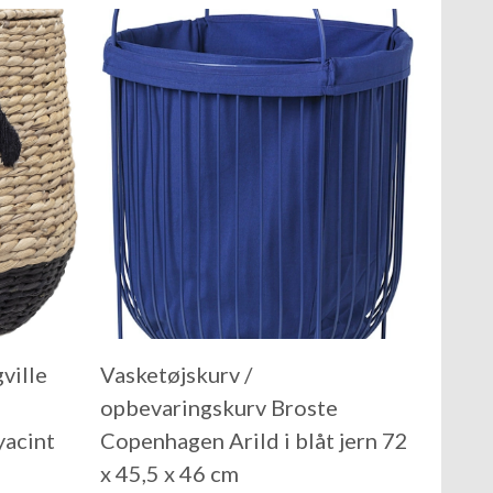
ville
Vasketøjskurv /
opbevaringskurv Broste
yacint
Copenhagen Arild i blåt jern 72
x 45,5 x 46 cm