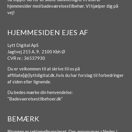
hjemmesider med badeværelsestilbehør. Vi hjælper dig på
vej!
HJEMMESIDEN EJES AF
Lytt Digital ApS
Jagtvej 215 A, 9. 2100 Kbh Ø
CVR nr.: 36537930
Du er velkommen til at skrive til os på
affiliate[@]lyttdigital.dk, hvis du har forslag til forbedringer
af siden eller lignende.
Du bedes mærke din henvendelse:
“Badevaerelsestilbehoer.dk”
BEMÆRK
Bloggen er reklamefinansieret. Der annonceres således i