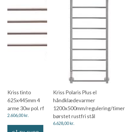
Kriss tinto
Kriss Polaris Plus el
625x445mm 4
håndklædevarmer
arme 30w pol. rf
1200x500mm/regulering/timer
2.606,00
kr.
børstet rustfri stål
6.628,00
kr.