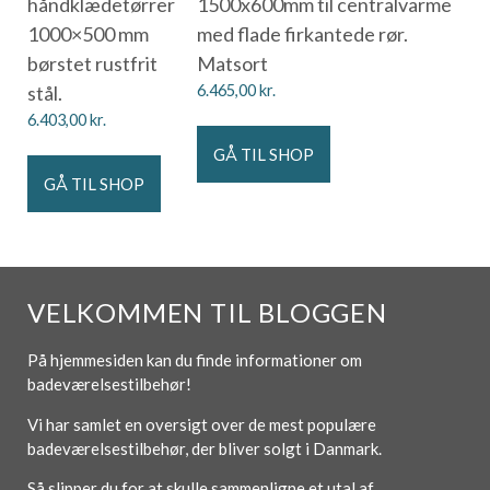
håndklædetørrer
1500x600mm til centralvarme
1000×500 mm
med flade firkantede rør.
børstet rustfrit
Matsort
stål.
6.465,00
kr.
6.403,00
kr.
GÅ TIL SHOP
GÅ TIL SHOP
VELKOMMEN TIL BLOGGEN
På hjemmesiden kan du finde informationer om
badeværelsestilbehør!
Vi har samlet en oversigt over de mest populære
badeværelsestilbehør, der bliver solgt i Danmark.
Så slipper du for at skulle sammenligne et utal af