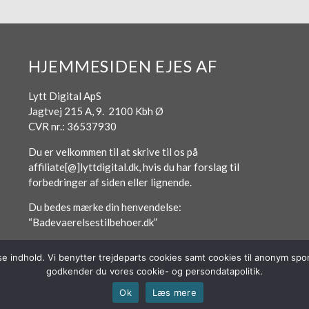
HJEMMESIDEN EJES AF
Lytt Digital ApS
Jagtvej 215 A, 9. 2100 Kbh Ø
CVR nr.: 36537930
Du er velkommen til at skrive til os på
affiliate[@]lyttdigital.dk, hvis du har forslag til
forbedringer af siden eller lignende.
Du bedes mærke din henvendelse:
“Badevaerelsestilbehoer.dk”
sse indhold. Vi benytter trejdeparts cookies samt cookies til anonym s
godkender du vores cookie- og persondatapolitik.
Ok
Læs mere