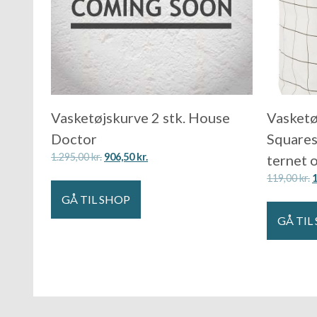
Vasketøjskurve 2 stk. House
Vasketø
Doctor
Squares
1.295,00
kr.
906,50
kr.
ternet 
119,00
kr.
GÅ TIL SHOP
GÅ TIL