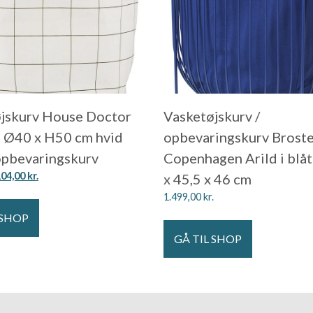
jskurv House Doctor
Vasketøjskurv /
 Ø40 x H50 cm hvid
opbevaringskurv Brost
opbevaringskurv
Copenhagen Arild i blåt
104,00
kr.
x 45,5 x 46 cm
1.499,00
kr.
 SHOP
GÅ TIL SHOP