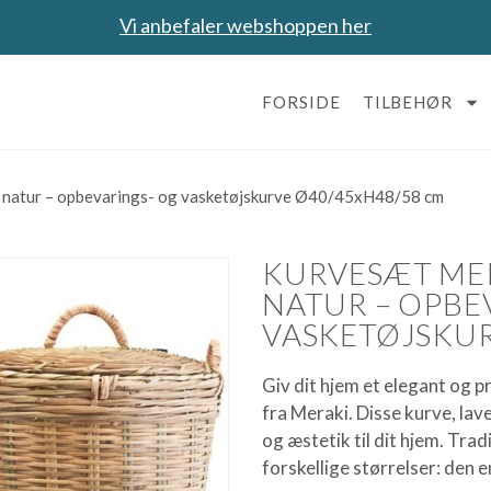
Vi anbefaler webshoppen her
FORSIDE
TILBEHØR
 natur – opbevarings- og vasketøjskurve Ø40/45xH48/58 cm
KURVESÆT ME
NATUR – OPBE
VASKETØJSKUR
Giv dit hjem et elegant og 
fra Meraki. Disse kurve, lav
og æstetik til dit hjem. Tra
forskellige størrelser: den e