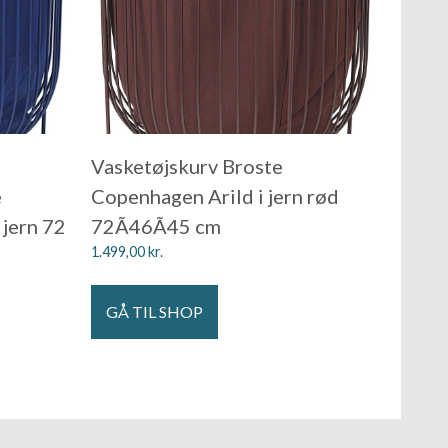
Vasketøjskurv Broste
e
Copenhagen Arild i jern rød
 jern 72
72Ã46Ã45 cm
1.499,00
kr.
GÅ TIL SHOP