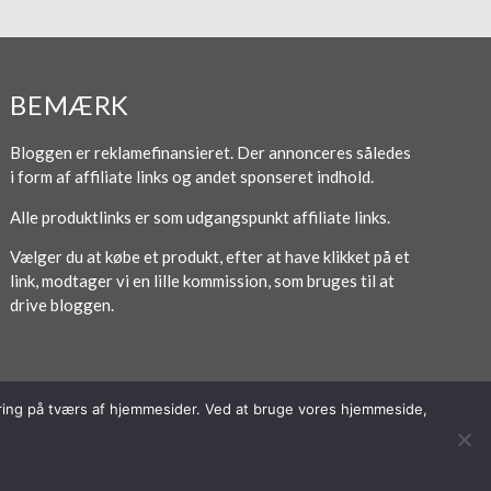
BEMÆRK
Bloggen er reklamefinansieret. Der annonceres således
i form af affiliate links og andet sponseret indhold.
Alle produktlinks er som udgangspunkt affiliate links.
Vælger du at købe et produkt, efter at have klikket på et
link, modtager vi en lille kommission, som bruges til at
drive bloggen.
poring på tværs af hjemmesider. Ved at bruge vores hjemmeside,
Forside
Om / Kontakt
Betingelser