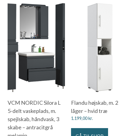
VCM NORDIC Silora L
Flandu højskab, m. 2
5-delt vaskeplads, m.
låger – hvid træ
spejlskab, håndvask, 3
1.199,00
kr.
skabe – antracitgrå
melamin