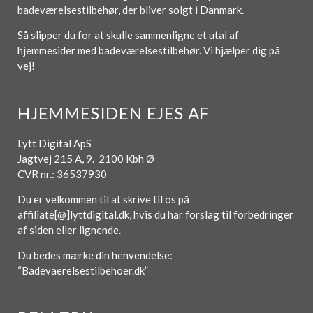
badeværelsestilbehør, der bliver solgt i Danmark.
Så slipper du for at skulle sammenligne et utal af
hjemmesider med badeværelsestilbehør. Vi hjælper dig på
vej!
HJEMMESIDEN EJES AF
Lytt Digital ApS
Jagtvej 215 A, 9. 2100 Kbh Ø
CVR nr.: 36537930
Du er velkommen til at skrive til os på
affiliate[@]lyttdigital.dk, hvis du har forslag til forbedringer
af siden eller lignende.
Du bedes mærke din henvendelse:
“Badevaerelsestilbehoer.dk”