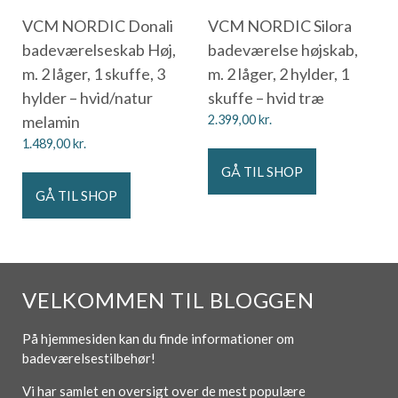
VCM NORDIC Donali
VCM NORDIC Silora
badeværelseskab Høj,
badeværelse højskab,
m. 2 låger, 1 skuffe, 3
m. 2 låger, 2 hylder, 1
hylder – hvid/natur
skuffe – hvid træ
melamin
2.399,00
kr.
1.489,00
kr.
GÅ TIL SHOP
GÅ TIL SHOP
VELKOMMEN TIL BLOGGEN
På hjemmesiden kan du finde informationer om
badeværelsestilbehør!
Vi har samlet en oversigt over de mest populære