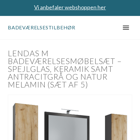
Vi anbefaler webshoppen her
BADEVÆRELSESTILBEHØR
LENDAS M
BADEVÆRELSESMØBELSÆT –
SPEJLGLAS, KERAMIK SAMT
ANTRACITGRÅ OG NATUR
MELAMIN (SÆT AF 5)