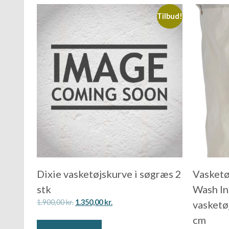
Tilbud!
Dixie vasketøjskurve i søgræs 2
Vasketø
stk
Wash In
1.900,00
kr.
1.350,00
kr.
vasketø
cm