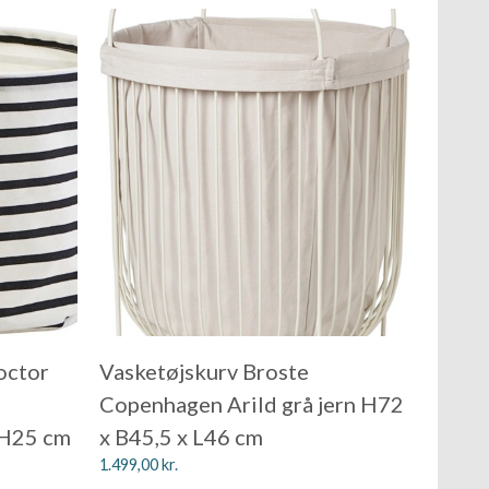
octor
Vasketøjskurv Broste
Copenhagen Arild grå jern H72
H25 cm
x B45,5 x L46 cm
1.499,00
kr.