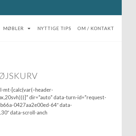
MØBLER
NYTTIGE TIPS
OM / KONTAKT
TØJSKURV
ll-mt-[calc(var(–header-
,20svh)))]” dir=”auto” data-turn-id=”request-
b66a-0427aa2e00ed-64″ data-
130″ data-scroll-anch