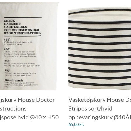
jskurv House Doctor
Vasketøjskurv House D
structions
Stripes sort/hvid
jspose hvid Ø40 x H50
opbevaringskurv Ø40Ã
65,00
kr.