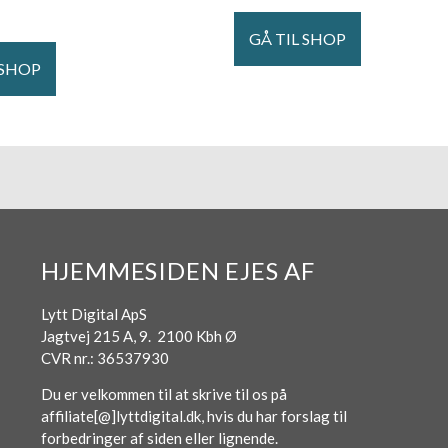
GÅ TIL SHOP
 SHOP
HJEMMESIDEN EJES AF
Lytt Digital ApS
Jagtvej 215 A, 9. 2100 Kbh Ø
CVR nr.: 36537930
Du er velkommen til at skrive til os på
affiliate[@]lyttdigital.dk, hvis du har forslag til
forbedringer af siden eller lignende.