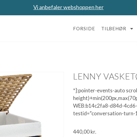
Vi anbefaler webshoppen her
FORSIDE
TILBEHØR
LENNY VASKE
*]:pointer-events-auto scro
height)+min(200px,max(70px
WEB:b14c2fa8-d84d-4cd6-
testid=”conversation-turn-
440,00
kr.