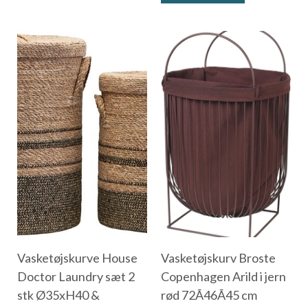
Vasketøjskurve House
Vasketøjskurv Broste
Doctor Laundry sæt 2
Copenhagen Arild i jern
stk Ø35xH40 &
rød 72Ã46Ã45 cm