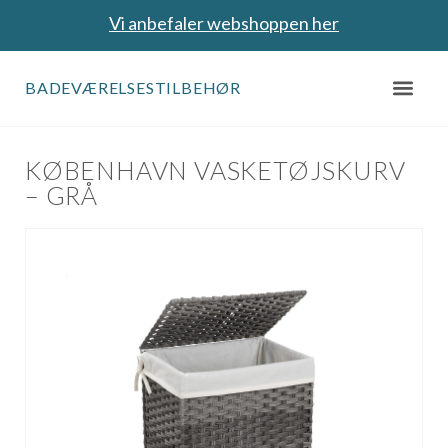
Vi anbefaler webshoppen her
BADEVÆRELSESTILBEHØR
KØBENHAVN VASKETØJSKURV
– GRÅ