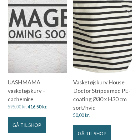
UASHMAMA
Vasketøjskurv House
vasketøjskurv –
Doctor Stripes med PE-
cachemire
coating Ø30 x H30 cm
595,00
kr.
416,50
kr.
sort/hvid
50,00
kr.
GÅ TIL SHOP
GÅ TIL SHOP