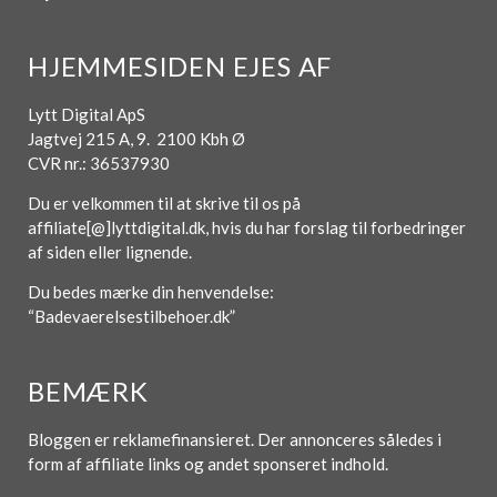
HJEMMESIDEN EJES AF
Lytt Digital ApS
Jagtvej 215 A, 9. 2100 Kbh Ø
CVR nr.: 36537930
Du er velkommen til at skrive til os på
affiliate[@]lyttdigital.dk, hvis du har forslag til forbedringer
af siden eller lignende.
Du bedes mærke din henvendelse:
“Badevaerelsestilbehoer.dk”
BEMÆRK
Bloggen er reklamefinansieret. Der annonceres således i
form af affiliate links og andet sponseret indhold.