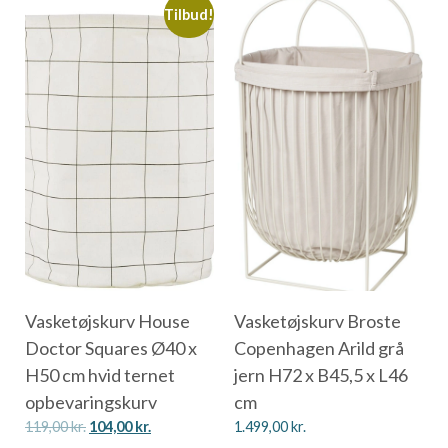
Tilbud!
Vasketøjskurv House
Vasketøjskurv Broste
Doctor Squares Ø40 x
Copenhagen Arild grå
H50 cm hvid ternet
jern H72 x B45,5 x L46
opbevaringskurv
cm
119,00
kr.
104,00
kr.
1.499,00
kr.