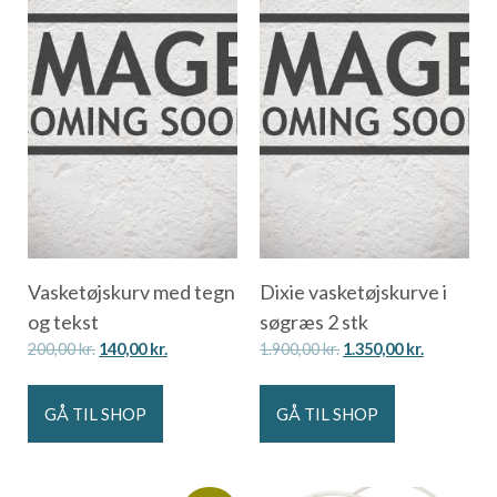
Vasketøjskurv med tegn
Dixie vasketøjskurve i
og tekst
søgræs 2 stk
200,00
kr.
140,00
kr.
1.900,00
kr.
1.350,00
kr.
GÅ TIL SHOP
GÅ TIL SHOP