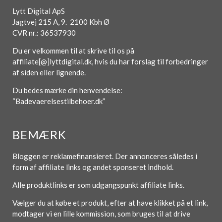
Lytt Digital ApS
Jagtvej 215 A, 9. 2100 Kbh Ø
CVR nr.: 36537930
Du er velkommen til at skrive til os på
affiliate[@]lyttdigital.dk, hvis du har forslag til forbedringer
af siden eller lignende.
Du bedes mærke din henvendelse:
“Badevaerelsestilbehoer.dk”
BEMÆRK
Bloggen er reklamefinansieret. Der annonceres således i
form af affiliate links og andet sponseret indhold.
Alle produktlinks er som udgangspunkt affiliate links.
Vælger du at købe et produkt, efter at have klikket på et link,
modtager vi en lille kommission, som bruges til at drive