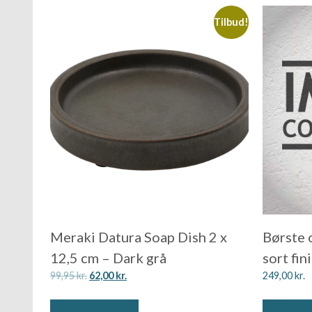
Tilbud!
Meraki Datura Soap Dish 2 x
Børste 
12,5 cm – Dark grå
sort fin
99,95
kr.
62,00
kr.
249,00
kr.