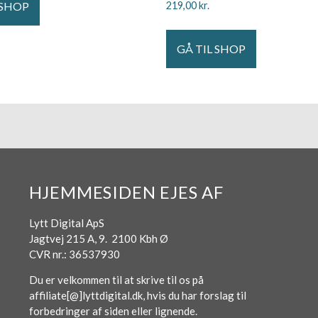
 SHOP
219,00
kr.
GÅ TIL SHOP
HJEMMESIDEN EJES AF
Lytt Digital ApS
Jagtvej 215 A, 9. 2100 Kbh Ø
CVR nr.: 36537930
Du er velkommen til at skrive til os på
affiliate[@]lyttdigital.dk, hvis du har forslag til
forbedringer af siden eller lignende.