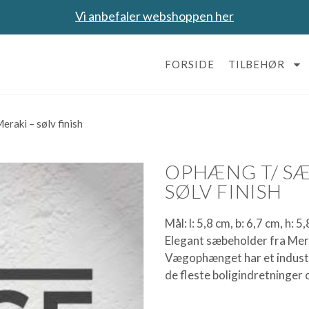
Vi anbefaler webshoppen her
FORSIDE
TILBEHØR
raki – sølv finish
OPHÆNG T/ SÆ
SØLV FINISH
Mål: l: 5,8 cm, b: 6,7 cm, h: 5
Elegant sæbeholder fra Mera
Vægophænget har et industrie
de fleste boligindretninger o