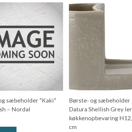
og sæbeholder “Kaki”
Børste- og sæbeholder
ish – Nordal
Datura Shellish Grey ler
køkkenopbevaring H12
cm