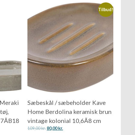
Tilbud!
 Meraki
Sæbeskål / sæbeholder Kave
tøj,
Home Berdolina keramisk brun
,7ÃB18
vintage kolonial 10,6Ã8 cm
109,00
kr.
80,00
kr.