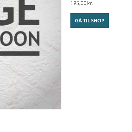
195,00
kr.
GÅ TIL SHOP