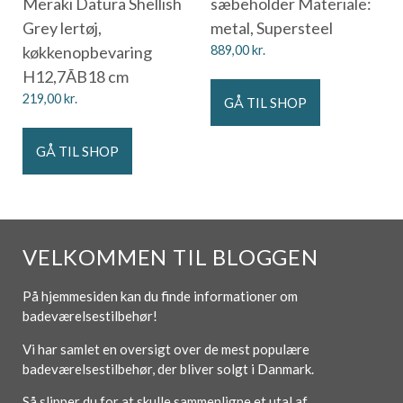
Meraki Datura Shellish
sæbeholder Materiale:
Grey lertøj,
metal, Supersteel
køkkenopbevaring
889,00
kr.
H12,7ÃB18 cm
219,00
kr.
GÅ TIL SHOP
GÅ TIL SHOP
VELKOMMEN TIL BLOGGEN
På hjemmesiden kan du finde informationer om
badeværelsestilbehør!
Vi har samlet en oversigt over de mest populære
badeværelsestilbehør, der bliver solgt i Danmark.
Så slipper du for at skulle sammenligne et utal af