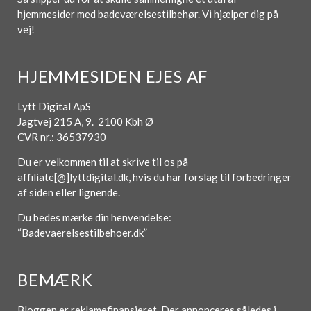
hjemmesider med badeværelsestilbehør. Vi hjælper dig på
vej!
HJEMMESIDEN EJES AF
Lytt Digital ApS
Jagtvej 215 A, 9. 2100 Kbh Ø
CVR nr.: 36537930
Du er velkommen til at skrive til os på
affiliate[@]lyttdigital.dk, hvis du har forslag til forbedringer
af siden eller lignende.
Du bedes mærke din henvendelse:
“Badevaerelsestilbehoer.dk”
BEMÆRK
Bloggen er reklamefinansieret. Der annonceres således i