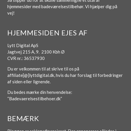
Så slipper du for at skulle sammenligne et utal af
hjemmesider med badeværelsestilbehør. Vi hjælper dig på
vej!
HJEMMESIDEN EJES AF
Lytt Digital ApS
Jagtvej 215 A, 9. 2100 Kbh Ø
CVR nr.: 36537930
Du er velkommen til at skrive til os på
affiliate[@]lyttdigital.dk, hvis du har forslag til forbedringer
af siden eller lignende.
Du bedes mærke din henvendelse:
“Badevaerelsestilbehoer.dk”
BEMÆRK
Bloggen er reklamefinansieret. Der annonceres således i