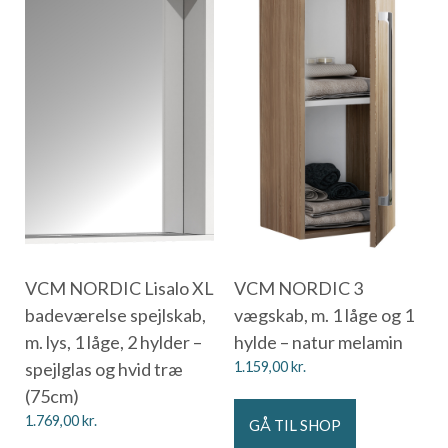
VCM NORDIC Lisalo XL
VCM NORDIC 3
badeværelse spejlskab,
vægskab, m. 1 låge og 1
m. lys, 1 låge, 2 hylder –
hylde – natur melamin
spejlglas og hvid træ
1.159,00
kr.
(75cm)
1.769,00
kr.
GÅ TIL SHOP