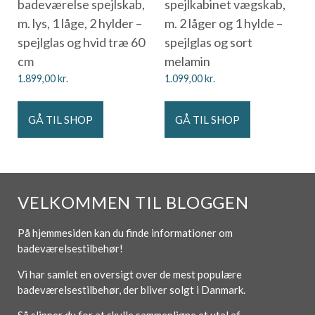
badeværelse spejlskab,
spejlkabinet vægskab,
m. lys, 1 låge, 2 hylder –
m. 2 låger og 1 hylde –
spejlglas og hvid træ 60
spejlglas og sort
cm
melamin
1.899,00
kr.
1.099,00
kr.
GÅ TIL SHOP
GÅ TIL SHOP
VELKOMMEN TIL BLOGGEN
På hjemmesiden kan du finde informationer om
badeværelsestilbehør!
Vi har samlet en oversigt over de mest populære
badeværelsestilbehør, der bliver solgt i Danmark.