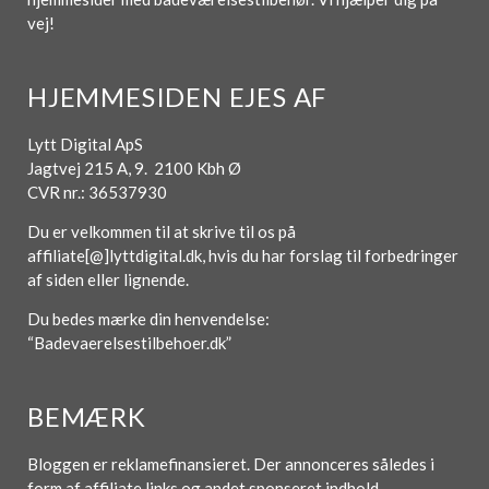
vej!
HJEMMESIDEN EJES AF
Lytt Digital ApS
Jagtvej 215 A, 9. 2100 Kbh Ø
CVR nr.: 36537930
Du er velkommen til at skrive til os på
affiliate[@]lyttdigital.dk, hvis du har forslag til forbedringer
af siden eller lignende.
Du bedes mærke din henvendelse:
“Badevaerelsestilbehoer.dk”
BEMÆRK
Bloggen er reklamefinansieret. Der annonceres således i
form af affiliate links og andet sponseret indhold.