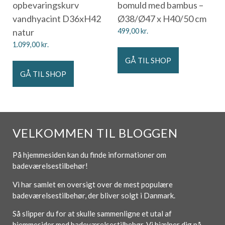
opbevaringskurv
bomuld med bambus –
vandhyacint D36xH42
Ø38/Ø47 x H40/50 cm
natur
499,00
kr.
1.099,00
kr.
GÅ TIL SHOP
GÅ TIL SHOP
VELKOMMEN TIL BLOGGEN
På hjemmesiden kan du finde informationer om
badeværelsestilbehør!
Vi har samlet en oversigt over de mest populære
badeværelsestilbehør, der bliver solgt i Danmark.
Så slipper du for at skulle sammenligne et utal af
hjemmesider med badeværelsestilbehør. Vi hjælper dig på