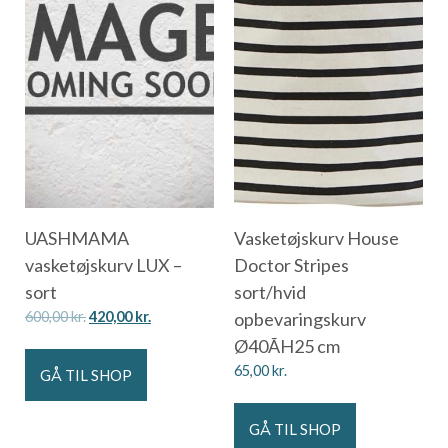
UASHMAMA
Vasketøjskurv House
vasketøjskurv LUX –
Doctor Stripes
sort
sort/hvid
600,00
kr.
420,00
kr.
opbevaringskurv
Ø40ÃH25 cm
65,00
kr.
GÅ TIL SHOP
GÅ TIL SHOP