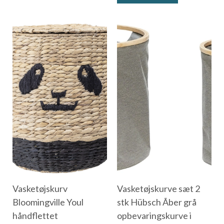
Vasketøjskurv
Vasketøjskurve sæt 2
Bloomingville Youl
stk Hübsch Ãber grå
håndflettet
opbevaringskurve i