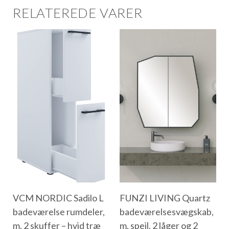
RELATEREDE VARER
VCM NORDIC Sadilo L
FUNZI LIVING Quartz
badeværelse rumdeler,
badeværelsesvægskab,
m. 2 skuffer – hvid træ
m. spejl, 2 låger og 2