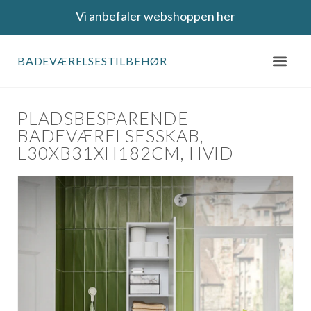
Vi anbefaler webshoppen her
BADEVÆRELSESTILBEHØR
PLADSBESPARENDE
BADEVÆRELSESSKAB,
L30XB31XH182CM, HVID