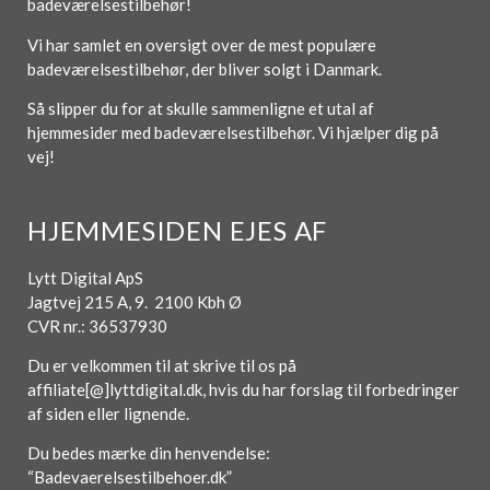
badeværelsestilbehør!
Vi har samlet en oversigt over de mest populære
badeværelsestilbehør, der bliver solgt i Danmark.
Så slipper du for at skulle sammenligne et utal af
hjemmesider med badeværelsestilbehør. Vi hjælper dig på
vej!
HJEMMESIDEN EJES AF
Lytt Digital ApS
Jagtvej 215 A, 9. 2100 Kbh Ø
CVR nr.: 36537930
Du er velkommen til at skrive til os på
affiliate[@]lyttdigital.dk, hvis du har forslag til forbedringer
af siden eller lignende.
Du bedes mærke din henvendelse:
“Badevaerelsestilbehoer.dk”