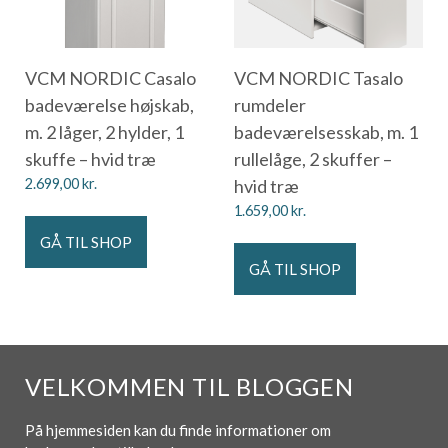
VCM NORDIC Casalo
VCM NORDIC Tasalo
badeværelse højskab,
rumdeler
m. 2 låger, 2 hylder, 1
badeværelsesskab, m. 1
skuffe – hvid træ
rullelåge, 2 skuffer –
2.699,00
kr.
hvid træ
1.659,00
kr.
GÅ TIL SHOP
GÅ TIL SHOP
VELKOMMEN TIL BLOGGEN
På hjemmesiden kan du finde informationer om