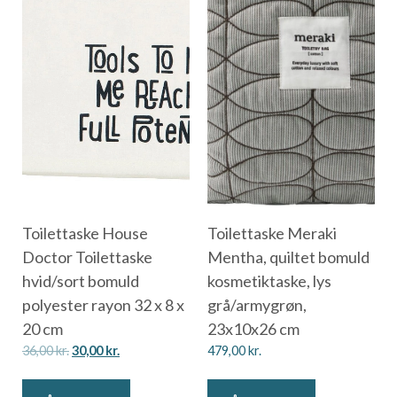
Toilettaske House
Toilettaske Meraki
Doctor Toilettaske
Mentha, quiltet bomuld
hvid/sort bomuld
kosmetiktaske, lys
polyester rayon 32 x 8 x
grå/armygrøn,
20 cm
23x10x26 cm
36,00
kr.
30,00
kr.
479,00
kr.