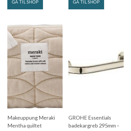
GÅ TIL SHOP
GÅ TIL SHOP
Makeuppung Meraki
GROHE Essentials
Mentha quiltet
badekargreb 295mm –