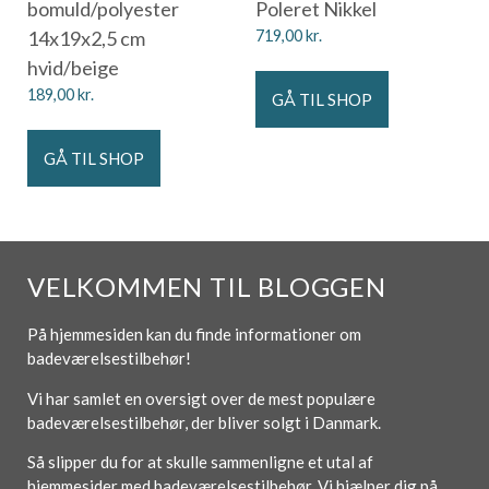
bomuld/polyester
Poleret Nikkel
14x19x2,5 cm
719,00
kr.
hvid/beige
189,00
kr.
GÅ TIL SHOP
GÅ TIL SHOP
VELKOMMEN TIL BLOGGEN
På hjemmesiden kan du finde informationer om
badeværelsestilbehør!
Vi har samlet en oversigt over de mest populære
badeværelsestilbehør, der bliver solgt i Danmark.
Så slipper du for at skulle sammenligne et utal af
hjemmesider med badeværelsestilbehør. Vi hjælper dig på