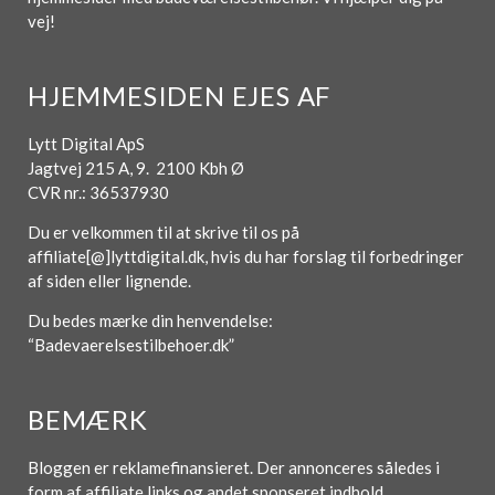
vej!
HJEMMESIDEN EJES AF
Lytt Digital ApS
Jagtvej 215 A, 9. 2100 Kbh Ø
CVR nr.: 36537930
Du er velkommen til at skrive til os på
affiliate[@]lyttdigital.dk, hvis du har forslag til forbedringer
af siden eller lignende.
Du bedes mærke din henvendelse:
“Badevaerelsestilbehoer.dk”
BEMÆRK
Bloggen er reklamefinansieret. Der annonceres således i
form af affiliate links og andet sponseret indhold.