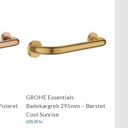
GROHE Essentials
Poleret
Badekargreb 295mm – Børstet
Cool Sunrise
628,00
kr.