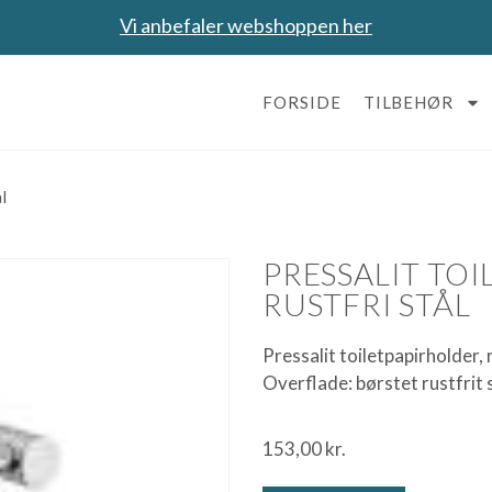
Vi anbefaler webshoppen her
FORSIDE
TILBEHØR
l
PRESSALIT TOI
RUSTFRI STÅL
Pressalit toiletpapirholder, 
Overflade: børstet rustfrit s
153,00
kr.