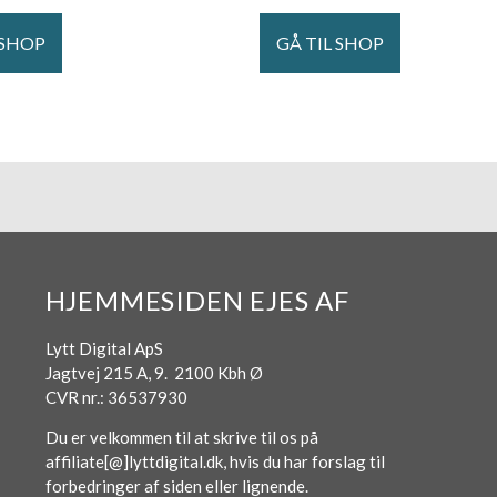
 SHOP
GÅ TIL SHOP
HJEMMESIDEN EJES AF
Lytt Digital ApS
Jagtvej 215 A, 9. 2100 Kbh Ø
CVR nr.: 36537930
Du er velkommen til at skrive til os på
affiliate[@]lyttdigital.dk, hvis du har forslag til
forbedringer af siden eller lignende.