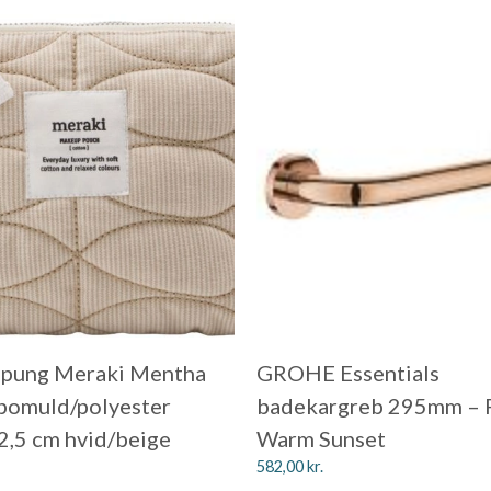
pung Meraki Mentha
GROHE Essentials
 bomuld/polyester
badekargreb 295mm – 
,5 cm hvid/beige
Warm Sunset
582,00
kr.