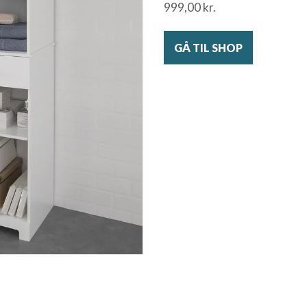
999,00
kr.
GÅ TIL SHOP