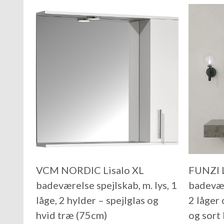
VCM NORDIC Lisalo XL
FUNZI 
badeværelse spejlskab, m. lys, 1
badevær
låge, 2 hylder – spejlglas og
2 låger 
hvid træ (75cm)
og sor