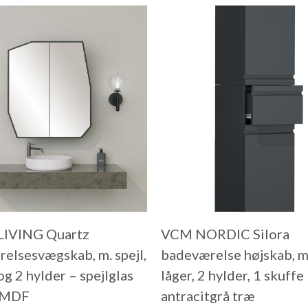
LIVING Quartz
VCM NORDIC Silora
elsesvægskab, m. spejl,
badeværelse højskab, m
og 2 hylder – spejlglas
låger, 2 hylder, 1 skuffe
t MDF
antracitgrå træ