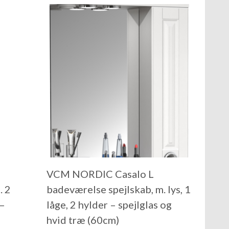
VCM NORDIC Casalo L
. 2
badeværelse spejlskab, m. lys, 1
 –
låge, 2 hylder – spejlglas og
hvid træ (60cm)