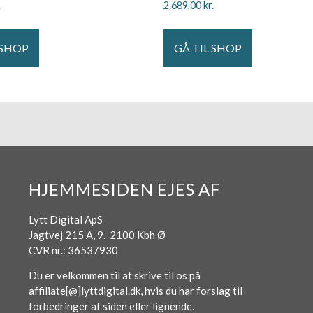
.
2.689,00
kr.
 SHOP
GÅ TIL SHOP
HJEMMESIDEN EJES AF
Lytt Digital ApS
Jagtvej 215 A, 9. 2100 Kbh Ø
CVR nr.: 36537930
Du er velkommen til at skrive til os på
affiliate[@]lyttdigital.dk, hvis du har forslag til
forbedringer af siden eller lignende.