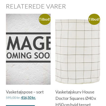
RELATEREDE VARER
Tilbud!
Tilbud!
Vasketøjspose – sort
Vasketøjskurv House
595,00
kr.
416,50
kr.
Doctor Squares Ø40 x
H50 cm hvid ternet