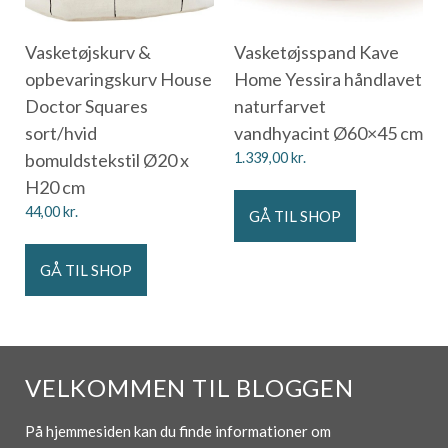
Vasketøjskurv &
Vasketøjsspand Kave
opbevaringskurv House
Home Yessira håndlavet
Doctor Squares
naturfarvet
sort/hvid
vandhyacint Ø60×45 cm
bomuldstekstil Ø20 x
1.339,00
kr.
H20 cm
44,00
kr.
GÅ TIL SHOP
GÅ TIL SHOP
VELKOMMEN TIL BLOGGEN
På hjemmesiden kan du finde informationer om