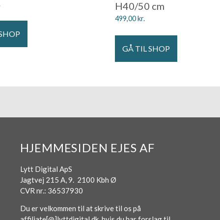
.
H40/50 cm
499,00
kr.
 SHOP
GÅ TIL SHOP
HJEMMESIDEN EJES AF
Lytt Digital ApS
Jagtvej 215 A, 9. 2100 Kbh Ø
CVR nr.: 36537930
Du er velkommen til at skrive til os på
affiliate[@]lyttdigital.dk, hvis du har forslag til