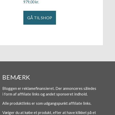
979,00
kr.
GÅ TIL SHOP
BEMÆRK
Bloggen er reklamefinansieret. Der annonceres således
i form af affiliate links og andet sponseret indhold.
Alle produktlinks er som udgangspunkt affiliate links.
Vælger du at købe et produkt, efter at have klikket på et