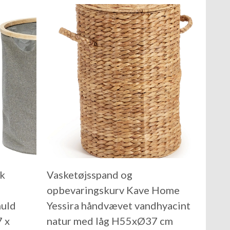
tk
Vasketøjsspand og
opbevaringskurv Kave Home
muld
Yessira håndvævet vandhyacint
 x
natur med låg H55xØ37 cm