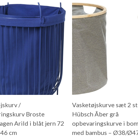
jskurv /
Vasketøjskurve sæt 2 s
ingskurv Broste
Hübsch Ãber grå
gen Arild i blåt jern 72
opbevaringskurve i bo
x 46 cm
med bambus – Ø38/Ø47