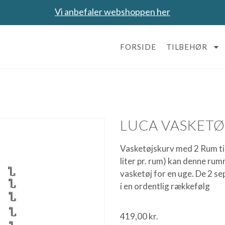
Vi anbefaler webshoppen her
FORSIDE
TILBEHØR
LUCA VASKETØ
Vasketøjskurv med 2 Rum til
liter pr. rum) kan denne ru
vasketøj for en uge. De 2 s
i en ordentlig rækkefølg
419,00
kr.