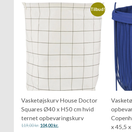
Tilbud!
Vasketøjskurv House Doctor
Vasketø
Squares Ø40 x H50 cm hvid
opbevar
ternet opbevaringskurv
Copenha
119,00
kr.
104,00
kr.
x 45,5 