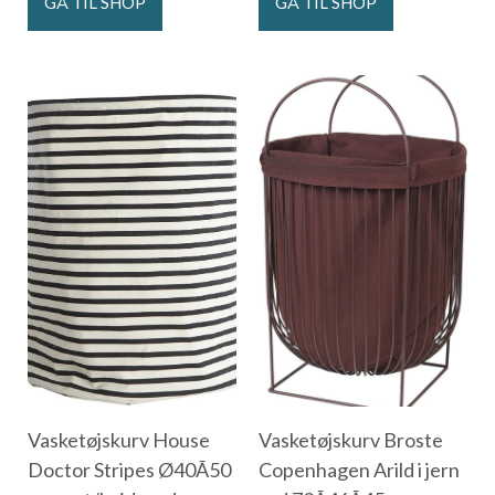
GÅ TIL SHOP
GÅ TIL SHOP
Vasketøjskurv House
Vasketøjskurv Broste
Doctor Stripes Ø40Ã50
Copenhagen Arild i jern