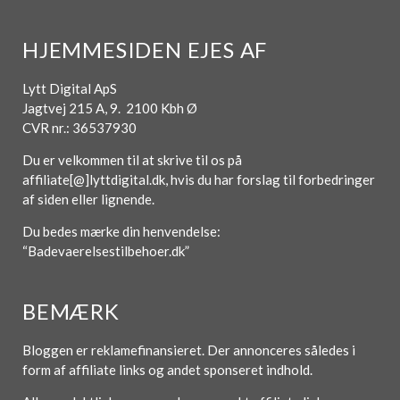
HJEMMESIDEN EJES AF
Lytt Digital ApS
Jagtvej 215 A, 9. 2100 Kbh Ø
CVR nr.: 36537930
Du er velkommen til at skrive til os på
affiliate[@]lyttdigital.dk, hvis du har forslag til forbedringer
af siden eller lignende.
Du bedes mærke din henvendelse:
“Badevaerelsestilbehoer.dk”
BEMÆRK
Bloggen er reklamefinansieret. Der annonceres således i
form af affiliate links og andet sponseret indhold.