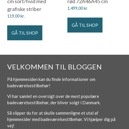
cm sort/hvid med
rød 72Ã46Ã45 cm
grafiske striber
1.499,00
kr.
119,00
kr.
GÅ TIL SHOP
GÅ TIL SHOP
VELKOMMEN TIL BLOGGEN
På hjemmesiden kan du finde informationer om
badeværelsestilbehør!
Vi har samlet en oversigt over de mest populære
badeværelsestilbehør, der bliver solgt i Danmark.
Så slipper du for at skulle sammenligne et utal af
hjemmesider med badeværelsestilbehør. Vi hjælper dig på
vej!