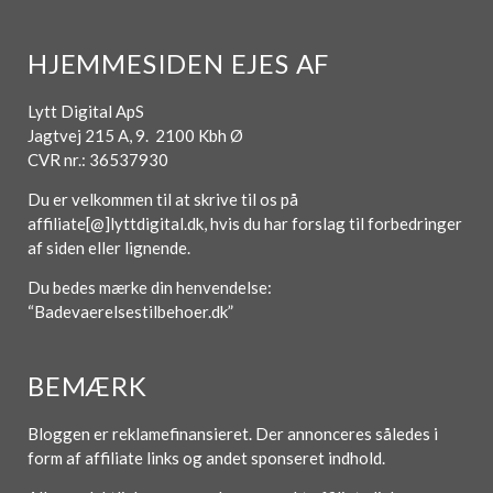
HJEMMESIDEN EJES AF
Lytt Digital ApS
Jagtvej 215 A, 9. 2100 Kbh Ø
CVR nr.: 36537930
Du er velkommen til at skrive til os på
affiliate[@]lyttdigital.dk, hvis du har forslag til forbedringer
af siden eller lignende.
Du bedes mærke din henvendelse:
“Badevaerelsestilbehoer.dk”
BEMÆRK
Bloggen er reklamefinansieret. Der annonceres således i
form af affiliate links og andet sponseret indhold.