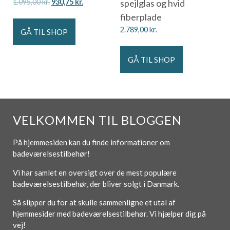
1.095,00
kr.
930,75
kr.
spejlglas og hvid
fiberplade
2.789,00
kr.
GÅ TIL SHOP
GÅ TIL SHOP
VELKOMMEN TIL BLOGGEN
På hjemmesiden kan du finde informationer om
badeværelsestilbehør!
Vi har samlet en oversigt over de mest populære
badeværelsestilbehør, der bliver solgt i Danmark.
Så slipper du for at skulle sammenligne et utal af
hjemmesider med badeværelsestilbehør. Vi hjælper dig på
vej!