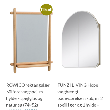
Tilbud!
ROWICO rektangulær
FUNZI LIVING Hope
Milford vægspejl m.
væghængt
hylde – spejlglas og
badeværelsesskab, m. 2
natur eg (74×52)
spejllåger og 1 hylde –