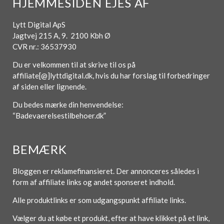
HJEMMESIDEN EJES AF
Lytt Digital ApS
Jagtvej 215 A, 9. 2100 Kbh Ø
CVR nr.: 36537930
Du er velkommen til at skrive til os på
affiliate[@]lyttdigital.dk, hvis du har forslag til forbedringer
af siden eller lignende.
Du bedes mærke din henvendelse:
“Badevaerelsestilbehoer.dk”
BEMÆRK
Bloggen er reklamefinansieret. Der annonceres således i
form af affiliate links og andet sponseret indhold.
Alle produktlinks er som udgangspunkt affiliate links.
Vælger du at købe et produkt, efter at have klikket på et link,