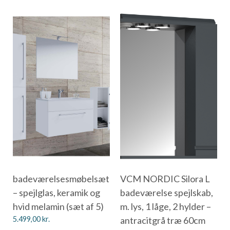
badeværelsesmøbelsæt
VCM NORDIC Silora L
– spejlglas, keramik og
badeværelse spejlskab,
hvid melamin (sæt af 5)
m. lys, 1 låge, 2 hylder –
5.499,00
kr.
antracitgrå træ 60cm