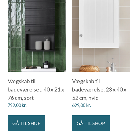
Vægskab til
Vægskab til
badeværelset, 40 x 21 x
badeværelse, 23 x 40 x
76 cm, sort
52 cm, hvid
799,00
kr.
699,00
kr.
GÅ TIL SHOP
GÅ TIL SHOP