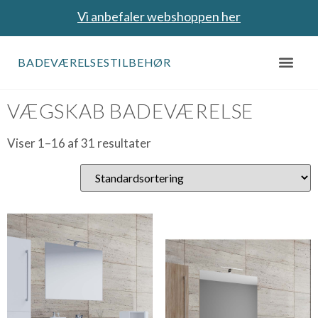
Vi anbefaler webshoppen her
BADEVÆRELSESTILBEHØR
Forside
/ Vægskab badeværelse
VÆGSKAB BADEVÆRELSE
Viser 1–16 af 31 resultater