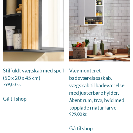
Stilfuldt vægskab med spejl
Vægmonteret
(50 x 20 x 45 cm)
badeværelsesskab,
799,00
kr.
vægskab til badeværelse
med justerbare hylder,
Gå til shop
åbent rum, træ, hvid med
topplade i naturfarve
999,00
kr.
Gå til shop