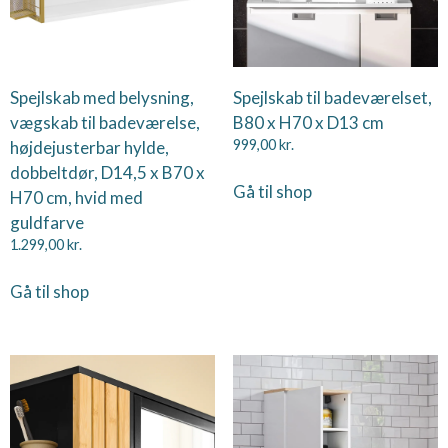
Spejlskab med belysning,
Spejlskab til badeværelset,
vægskab til badeværelse,
B80 x H70 x D13 cm
højdejusterbar hylde,
999,00
kr.
dobbeltdør, D14,5 x B70 x
Gå til shop
H70 cm, hvid med
guldfarve
1.299,00
kr.
Gå til shop