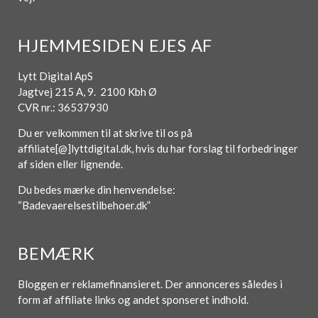
HJEMMESIDEN EJES AF
Lytt Digital ApS
Jagtvej 215 A, 9. 2100 Kbh Ø
CVR nr.: 36537930
Du er velkommen til at skrive til os på
affiliate[@]lyttdigital.dk, hvis du har forslag til forbedringer
af siden eller lignende.
Du bedes mærke din henvendelse:
“Badevaerelsestilbehoer.dk”
BEMÆRK
Bloggen er reklamefinansieret. Der annonceres således i
form af affiliate links og andet sponseret indhold.