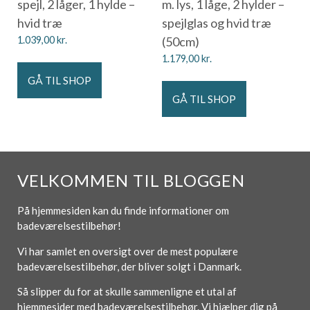
spejl, 2 låger, 1 hylde –
m. lys, 1 låge, 2 hylder –
hvid træ
spejlglas og hvid træ
1.039,00
kr.
(50cm)
1.179,00
kr.
GÅ TIL SHOP
GÅ TIL SHOP
VELKOMMEN TIL BLOGGEN
På hjemmesiden kan du finde informationer om
badeværelsestilbehør!
Vi har samlet en oversigt over de mest populære
badeværelsestilbehør, der bliver solgt i Danmark.
Så slipper du for at skulle sammenligne et utal af
hjemmesider med badeværelsestilbehør. Vi hjælper dig på