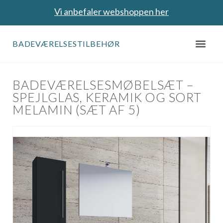
Vi anbefaler webshoppen her
BADEVÆRELSESTILBEHØR
BADEVÆRELSESMØBELSÆT –
SPEJLGLAS, KERAMIK OG SORT
MELAMIN (SÆT AF 5)