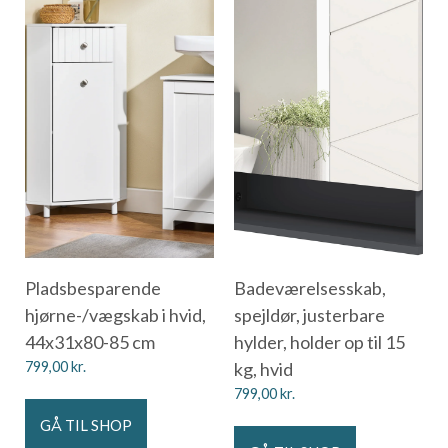
Pladsbesparende
Badeværelsesskab,
hjørne-/vægskab i hvid,
spejldør, justerbare
44x31x80-85 cm
hylder, holder op til 15
799,00
kr.
kg, hvid
799,00
kr.
GÅ TIL SHOP