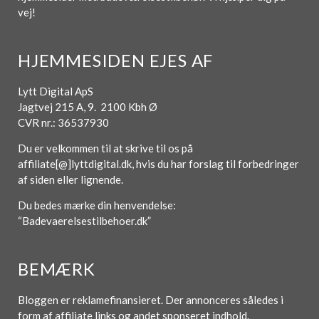
vej!
HJEMMESIDEN EJES AF
Lytt Digital ApS
Jagtvej 215 A, 9. 2100 Kbh Ø
CVR nr.: 36537930
Du er velkommen til at skrive til os på
affiliate[@]lyttdigital.dk, hvis du har forslag til forbedringer
af siden eller lignende.
Du bedes mærke din henvendelse:
“Badevaerelsestilbehoer.dk”
BEMÆRK
Bloggen er reklamefinansieret. Der annonceres således i
form af affiliate links og andet sponseret indhold.