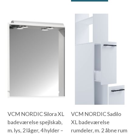
VCM NORDIC Silora XL
VCM NORDIC Sadilo
badeværelse spejlskab,
XL badeværelse
m. lys, 2 låger, 4 hylder –
rumdeler, m. 2 åbne rum