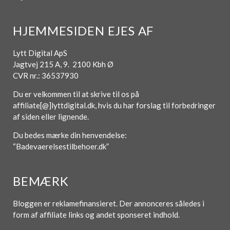
HJEMMESIDEN EJES AF
Lytt Digital ApS
Jagtvej 215 A, 9. 2100 Kbh Ø
CVR nr.: 36537930
Du er velkommen til at skrive til os på
affiliate[@]lyttdigital.dk, hvis du har forslag til forbedringer
af siden eller lignende.
Du bedes mærke din henvendelse:
“Badevaerelsestilbehoer.dk”
BEMÆRK
Bloggen er reklamefinansieret. Der annonceres således i
form af affiliate links og andet sponseret indhold.