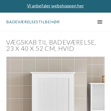
Vi anbefaler webshoppen her
BADEVÆRELSESTILBEHØR
VÆGSKAB TIL BADEVÆRELSE,
23 X 40 X 52 CM, HVID