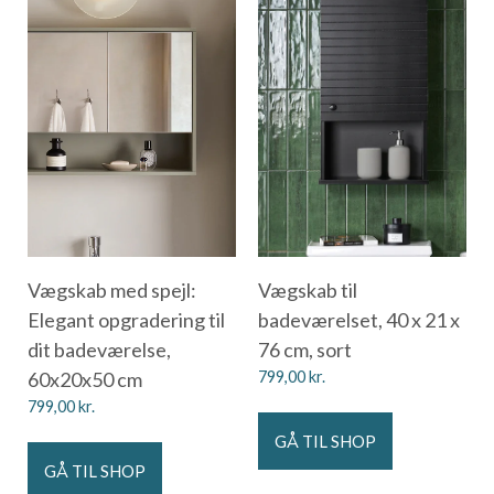
Vægskab med spejl:
Vægskab til
Elegant opgradering til
badeværelset, 40 x 21 x
dit badeværelse,
76 cm, sort
60x20x50 cm
799,00
kr.
799,00
kr.
GÅ TIL SHOP
GÅ TIL SHOP