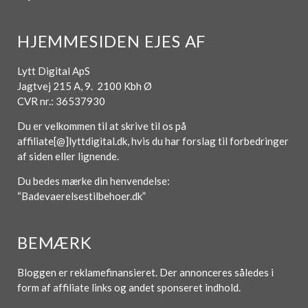
HJEMMESIDEN EJES AF
Lytt Digital ApS
Jagtvej 215 A, 9. 2100 Kbh Ø
CVR nr.: 36537930
Du er velkommen til at skrive til os på
affiliate[@]lyttdigital.dk, hvis du har forslag til forbedringer
af siden eller lignende.
Du bedes mærke din henvendelse:
“Badevaerelsestilbehoer.dk”
BEMÆRK
Bloggen er reklamefinansieret. Der annonceres således i
form af affiliate links og andet sponseret indhold.