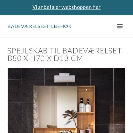
Vi anbefaler webshoppen her
BADEVÆRELSESTILBEHØR
SPEJLSKAB TIL BADEVÆRELSET,
B80 X H70 X D13 CM