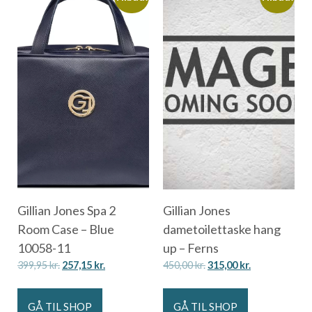
Gillian Jones Spa 2
Gillian Jones
Room Case – Blue
dametoilettaske hang
10058-11
up – Ferns
399,95
kr.
257,15
kr.
450,00
kr.
315,00
kr.
GÅ TIL SHOP
GÅ TIL SHOP