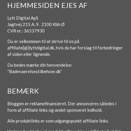
HJEMMESIDEN EJES AF
Lytt Digital ApS
Jagtvej 215 A, 9. 2100 Kbh Ø
CVR nr.: 36537930
Du er velkommen til at skrive til os på
affiliate[@]lyttdigital.dk, hvis du har forslag til forbedringer
af siden eller lignende.
Du bedes mærke din henvendelse:
“Badevaerelsestilbehoer.dk”
BEMÆRK
Bloggen er reklamefinansieret. Der annonceres således i
form af affiliate links og andet sponseret indhold.
Alle produktlinks er som udgangspunkt affiliate links.