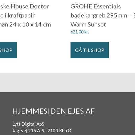
aske House Doctor
GROHE Essentials
 i kraftpapir
badekargreb 295mm – 
røn 24 x 10 x 14 cm
Warm Sunset
621,00
kr.
 SHOP
GÅ TIL SHOP
HJEMMESIDEN EJES AF
Lytt Digital ApS
Jagtvej 215 A, 9. 2100 Kbh Ø