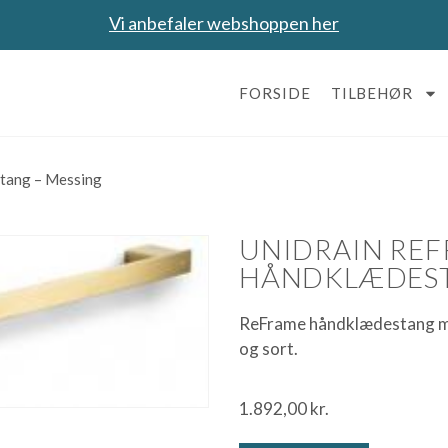
Vi anbefaler webshoppen her
FORSIDE
TILBEHØR
tang – Messing
UNIDRAIN RE
HÅNDKLÆDEST
ReFrame håndklædestang mess
og sort.
1.892,00
kr.