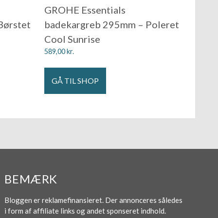
GROHE Essentials
Børstet
badekargreb 295mm – Poleret
Cool Sunrise
589,00
kr.
GÅ TIL SHOP
BEMÆRK
Bloggen er reklamefinansieret. Der annonceres således
i form af affiliate links og andet sponseret indhold.