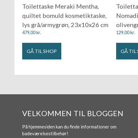
Toilettaske Meraki Mentha,
Toilett
quiltet bomuld kosmetiktaske,
Nomadic
lys grå/armygrøn, 23x10x26 cm
oliveng
479,00
kr.
129,00
kr.
GÅ TIL SHOP
GÅ TIL
VELKOMMEN TIL BLOGGEN
På hjemmesiden kan du finde informationer om
badeværelsestilbehør!