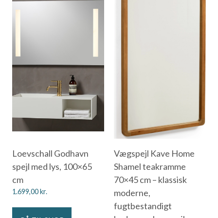
Loevschall Godhavn
Vægspejl Kave Home
spejl med lys, 100×65
Shamel teakramme
cm
70×45 cm – klassisk
1.699,00
kr.
moderne,
fugtbestandigt