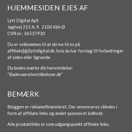
HJEMMESIDEN EJES AF
Lytt Digital ApS
Jagtvej 215 A, 9. 2100 Kbh Ø
CVR nr.: 36537930
Du er velkommen til at skrive til os på
affiliate[@]lyttdigital.dk, hvis du har forslag til forbedringer
af siden eller lignende.
Du bedes mærke din henvendelse:
“Badevaerelsestilbehoer.dk”
BEMÆRK
Bloggen er reklamefinansieret. Der annonceres således i
form af affiliate links og andet sponseret indhold.
Alle produktlinks er som udgangspunkt affiliate links.