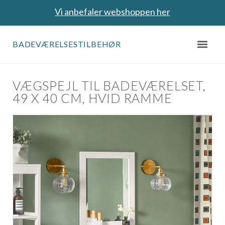
Vi anbefaler webshoppen her
BADEVÆRELSESTILBEHØR
VÆGSPEJL TIL BADEVÆRELSET,
49 X 40 CM, HVID RAMME