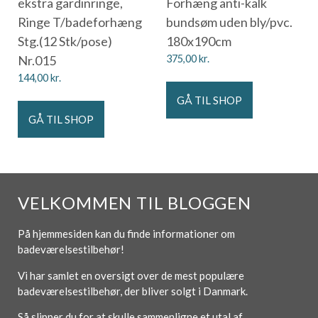
ekstra gardinringe,
Forhæng anti-kalk
Ringe T/badeforhæng
bundsøm uden bly/pvc.
Stg.(12 Stk/pose)
180x190cm
Nr.015
375,00
kr.
144,00
kr.
GÅ TIL SHOP
GÅ TIL SHOP
VELKOMMEN TIL BLOGGEN
På hjemmesiden kan du finde informationer om
badeværelsestilbehør!
Vi har samlet en oversigt over de mest populære
badeværelsestilbehør, der bliver solgt i Danmark.
Så slipper du for at skulle sammenligne et utal af