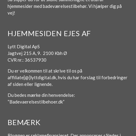
hjemmesider med badeværelsestilbehør. Vi hjælper dig på
vej!
HJEMMESIDEN EJES AF
Lytt Digital ApS
Jagtvej 215 A, 9. 2100 Kbh Ø
CVR nr.: 36537930
Du er velkommen til at skrive til os på
affiliate[@]lyttdigital.dk, hvis du har forslag til forbedringer
af siden eller lignende.
Du bedes mærke din henvendelse:
“Badevaerelsestilbehoer.dk”
BEMÆRK
Bloggen er reklamefinansieret. Der annonceres således i