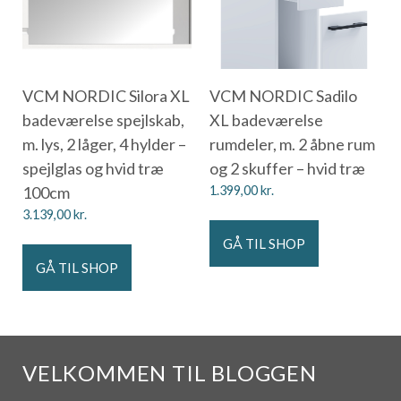
VCM NORDIC Silora XL
VCM NORDIC Sadilo
badeværelse spejlskab,
XL badeværelse
m. lys, 2 låger, 4 hylder –
rumdeler, m. 2 åbne rum
spejlglas og hvid træ
og 2 skuffer – hvid træ
100cm
1.399,00
kr.
3.139,00
kr.
GÅ TIL SHOP
GÅ TIL SHOP
VELKOMMEN TIL BLOGGEN