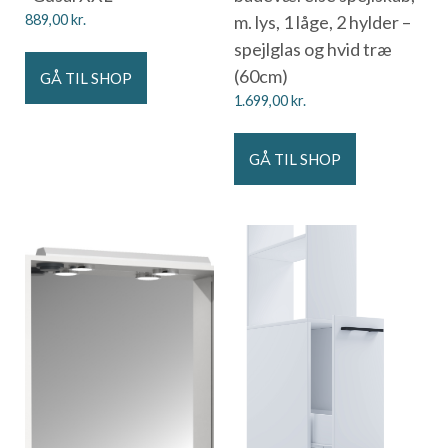
889,00
kr.
m. lys, 1 låge, 2 hylder –
spejlglas og hvid træ
(60cm)
GÅ TIL SHOP
1.699,00
kr.
GÅ TIL SHOP