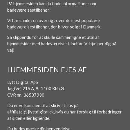
På hjemmesiden kan du finde informationer om
badeværelsestilbehør!
Vi har samlet en oversigt over de mest populære
badeværelsestilbehør, der bliver solgt i Danmark.
Så slipper du for at skulle sammenligne et utal af
hjemmesider med badeværelsestilbehør. Vi hjælper dig på
vej!
HJEMMESIDEN EJES AF
Lytt Digital ApS
Jagtvej 215 A, 9. 2100 Kbh Ø
CVR nr.: 36537930
Du er velkommen til at skrive til os på
affiliate[@]lyttdigital.dk, hvis du har forslag til forbedringer
af siden eller lignende.
Du bedes mærke din henvendelse: