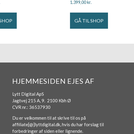
.
1.399,00
kr.
 SHOP
GÅ TIL SHOP
HJEMMESIDEN EJES AF
Lytt Digital ApS
Jagtvej 215 A, 9. 2100 Kbh Ø
CVR nr.: 36537930
Du er velkommen til at skrive til os på
affiliate[@]lyttdigital.dk, hvis du har forslag til
forbedringer af siden eller lignende.