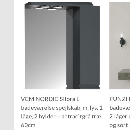
VCM NORDIC Silora L
FUNZI 
badeværelse spejlskab, m. lys, 1
badevær
låge, 2 hylder – antracitgrå træ
2 låger 
60cm
og sor