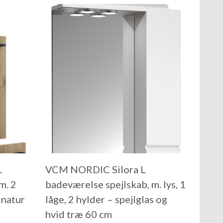
L
VCM NORDIC Silora L
m. 2
badeværelse spejlskab, m. lys, 1
 natur
låge, 2 hylder – spejlglas og
hvid træ 60 cm