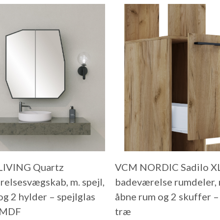
LIVING Quartz
VCM NORDIC Sadilo X
elsesvægskab, m. spejl,
badeværelse rumdeler, 
og 2 hylder – spejlglas
åbne rum og 2 skuffer –
t MDF
træ