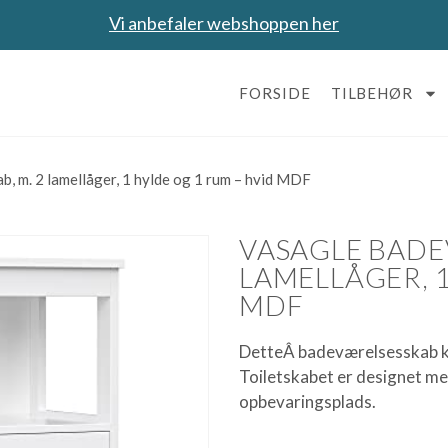
Vi anbefaler webshoppen her
FORSIDE
TILBEHØR
 m. 2 lamellåger, 1 hylde og 1 rum – hvid MDF
VASAGLE BADE
LAMELLÅGER, 1
MDF
DetteÂ badeværelsesskab ko
Toiletskabet er designet med
opbevaringsplads.