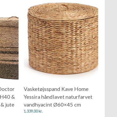
Doctor
Vasketøjsspand Kave Home
xH40 &
Yessira håndlavet naturfarvet
& jute
vandhyacint Ø60×45 cm
1.339,00
kr.