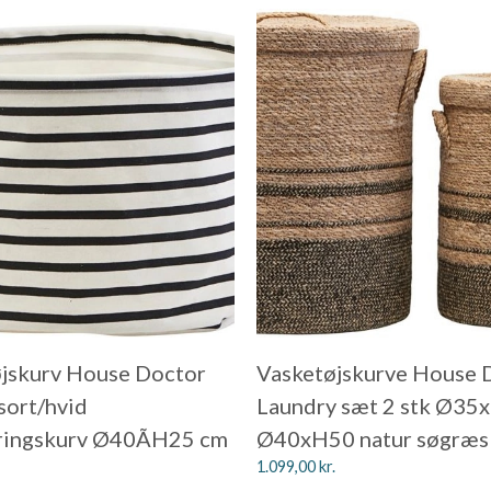
jskurv House Doctor
Vasketøjskurve House 
 sort/hvid
Laundry sæt 2 stk Ø35
ringskurv Ø40ÃH25 cm
Ø40xH50 natur søgræs 
1.099,00
kr.