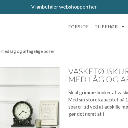
Vi anbefaler webshoppen her
FORSIDE
TILBEHØR
 med låg og aftagelige poser
VASKETØJSKUR
MED LÅG OG A
Skjul grimme bunker af vask
Med sin store kapacitet på 10
sparer tid ved at adskille m
gør det nemt at t