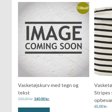
Tilbud!
Vasketøjskurv med tegn og
Vasketø
tekst
Stripes
200,00
kr.
140,00
kr.
opbeva
65,00
kr.