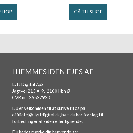
 SHOP
GÅ TIL SHOP
HJEMMESIDEN EJES AF
Lytt Digital ApS
Jagtvej 215 A, 9. 2100 Kbh Ø
CVR nr.: 36537930
Du er velkommen til at skrive til os på
affiliate[@]lyttdigital.dk, hvis du har forslag til
forbedringer af siden eller lignende.
Du bedes mærke din henvendelse: