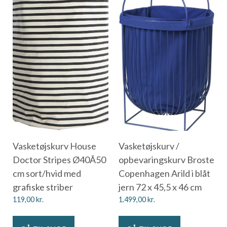
Vasketøjskurv House
Vasketøjskurv /
Doctor Stripes Ø40Ã50
opbevaringskurv Broste
cm sort/hvid med
Copenhagen Arild i blåt
grafiske striber
jern 72 x 45,5 x 46 cm
119,00
kr.
1.499,00
kr.