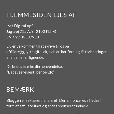
HJEMMESIDEN EJES AF
Lytt Digital ApS
Jagtvej 215 A, 9. 2100 Kbh Ø
CVR nr.: 36537930
Du er velkommen til at skrive til os på
affiliate[@]lyttdigital.dk, hvis du har forslag til forbedringer
af siden eller lignende.
Du bedes mærke din henvendelse:
“Badevaerelsestilbehoer.dk”
BEMÆRK
Bloggen er reklamefinansieret. Der annonceres således i
form af affiliate links og andet sponseret indhold.