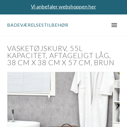
Vi anbefaler webshoppen her
BADEVÆRELSESTILBEHØR
VASKETØJSKURV, 55L
KAPACITET, AFTAGELIGT LÅG,
38 CM X 38 CM X 57 CM, BRUN