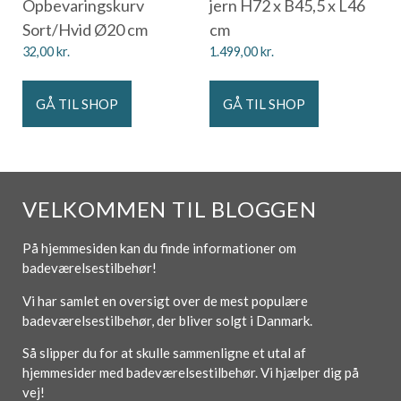
Opbevaringskurv
jern H72 x B45,5 x L46
Sort/Hvid Ø20 cm
cm
32,00
kr.
1.499,00
kr.
GÅ TIL SHOP
GÅ TIL SHOP
VELKOMMEN TIL BLOGGEN
På hjemmesiden kan du finde informationer om
badeværelsestilbehør!
Vi har samlet en oversigt over de mest populære
badeværelsestilbehør, der bliver solgt i Danmark.
Så slipper du for at skulle sammenligne et utal af
hjemmesider med badeværelsestilbehør. Vi hjælper dig på
vej!