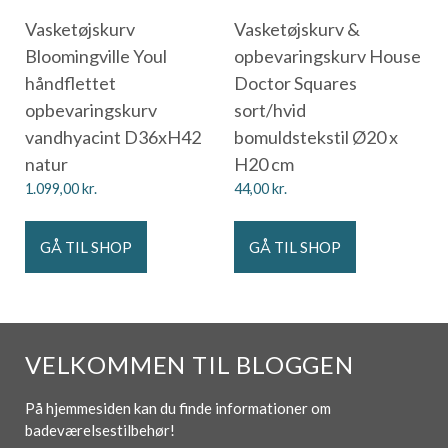
Vasketøjskurv
Vasketøjskurv &
Bloomingville Youl
opbevaringskurv House
håndflettet
Doctor Squares
opbevaringskurv
sort/hvid
vandhyacint D36xH42
bomuldstekstil Ø20 x
natur
H20 cm
1.099,00
kr.
44,00
kr.
GÅ TIL SHOP
GÅ TIL SHOP
VELKOMMEN TIL BLOGGEN
På hjemmesiden kan du finde informationer om
badeværelsestilbehør!