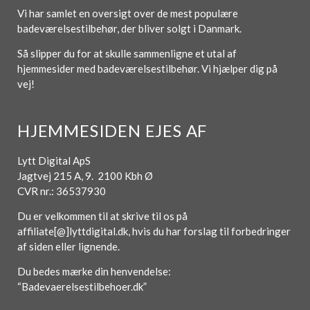
Vi har samlet en oversigt over de mest populære
badeværelsestilbehør, der bliver solgt i Danmark.
Så slipper du for at skulle sammenligne et utal af
hjemmesider med badeværelsestilbehør. Vi hjælper dig på
vej!
HJEMMESIDEN EJES AF
Lytt Digital ApS
Jagtvej 215 A, 9. 2100 Kbh Ø
CVR nr.: 36537930
Du er velkommen til at skrive til os på
affiliate[@]lyttdigital.dk, hvis du har forslag til forbedringer
af siden eller lignende.
Du bedes mærke din henvendelse:
“Badevaerelsestilbehoer.dk”