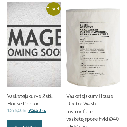
Tilbud!
Vasketøjskurve 2 stk.
Vasketøjskurv House
House Doctor
Doctor Wash
1.295,00
kr.
906,50
kr.
Instructions
vasketøjspose hvid Ø40
x H50 cm