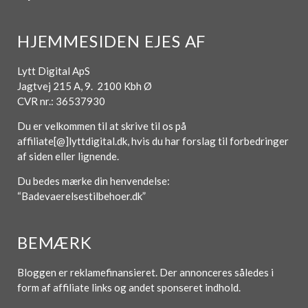
HJEMMESIDEN EJES AF
Lytt Digital ApS
Jagtvej 215 A, 9. 2100 Kbh Ø
CVR nr.: 36537930
Du er velkommen til at skrive til os på
affiliate[@]lyttdigital.dk, hvis du har forslag til forbedringer
af siden eller lignende.
Du bedes mærke din henvendelse:
“Badevaerelsestilbehoer.dk”
BEMÆRK
Bloggen er reklamefinansieret. Der annonceres således i
form af affiliate links og andet sponseret indhold.