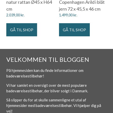
natur rattan Ø45 x H64
Copenhagen Arild i blåt
cm
jern 72 x 45,5 x 46 cm
2.039,00
kr.
1.499,00
kr.
GÅ TIL SHOP
GÅ TIL SHOP
VELKOMMEN TIL BLOGGEN
På hjemmesiden kan du finde informationer om
badeværelsestilbehør!
Vi har samlet en oversigt over de mest populære
badeværelsestilbehør, der bliver solgt i Danmark.
Så slipper du for at skulle sammenligne et utal af
hjemmesider med badeværelsestilbehør. Vi hjælper dig på
vej!