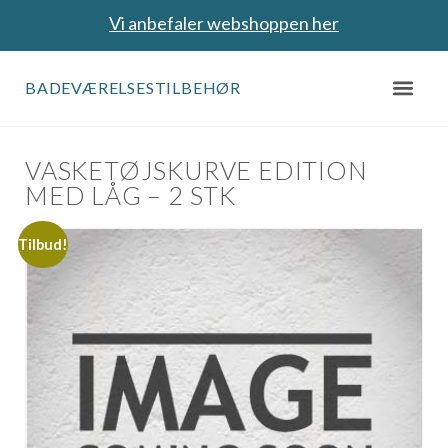
Vi anbefaler webshoppen her
BADEVÆRELSESTILBEHØR
VASKETØJSKURVE EDITION
MED LÅG – 2 STK
Tilbud!