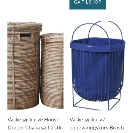
GÅ TIL SHOP
Vasketøjskurve House
Vasketøjskurv /
Doctor Chaka sæt 2 stk
opbevaringskurv Broste