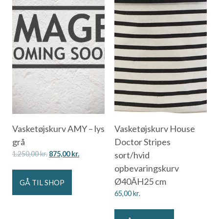
Vasketøjskurv AMY – lys
Vasketøjskurv House
grå
Doctor Stripes
1.250,00
kr.
875,00
kr.
sort/hvid
opbevaringskurv
Ø40ÃH25 cm
GÅ TIL SHOP
65,00
kr.