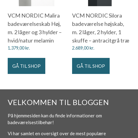
VCM NORDIC Malira
VCM NORDIC Silora
badeværelseskab Høj,
badeværelse højskab,
m. 2 låger og 3 hylder –
m. 2 låger, 2 hylder, 1
hvid/natur melamin
skuffe – antracitgrå træ
1.379,00
kr.
2.689,00
kr.
GÅ TIL SHOP
GÅ TIL SHOP
VELKOMMEN TIL BLOGGEN
På hjemmesiden kan du finde informationer om
badeværelsestilbehør!
Vi har samlet en oversigt over de mest populære