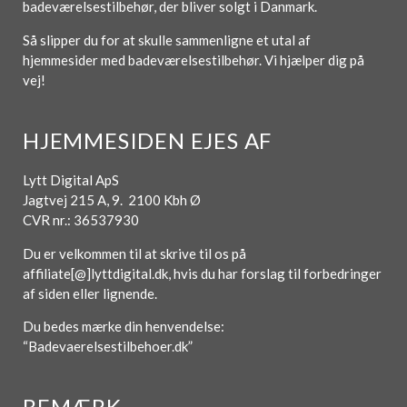
badeværelsestilbehør, der bliver solgt i Danmark.
Så slipper du for at skulle sammenligne et utal af
hjemmesider med badeværelsestilbehør. Vi hjælper dig på
vej!
HJEMMESIDEN EJES AF
Lytt Digital ApS
Jagtvej 215 A, 9. 2100 Kbh Ø
CVR nr.: 36537930
Du er velkommen til at skrive til os på
affiliate[@]lyttdigital.dk, hvis du har forslag til forbedringer
af siden eller lignende.
Du bedes mærke din henvendelse:
“Badevaerelsestilbehoer.dk”
BEMÆRK