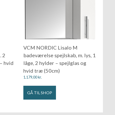
VCM NORDIC Lisalo M
. 2
badeværelse spejlskab, m. lys, 1
 – hvid
låge, 2 hylder – spejlglas og
hvid træ (50cm)
1.179,00
kr.
GÅ TIL SHOP