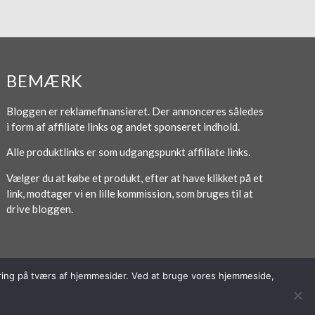
BEMÆRK
Bloggen er reklamefinansieret. Der annonceres således
i form af affiliate links og andet sponseret indhold.
Alle produktlinks er som udgangspunkt affiliate links.
Vælger du at købe et produkt, efter at have klikket på et
link, modtager vi en lille kommission, som bruges til at
drive bloggen.
poring på tværs af hjemmesider. Ved at bruge vores hjemmeside,
Forside
Om / Kontakt
Betingelser