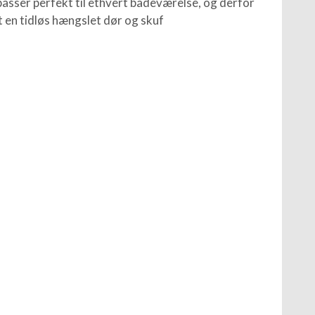
sser perfekt til ethvert badeværelse, og derfor
t en tidløs hængslet dør og skuf