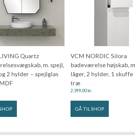
LIVING Quartz
VCM NORDIC Silora
elsesvægskab, m. spejl,
badeværelse højskab, m
og 2 hylder – spejlglas
låger, 2 hylder, 1 skuffe
t MDF
træ
.
2.399,00
kr.
 SHOP
GÅ TIL SHOP