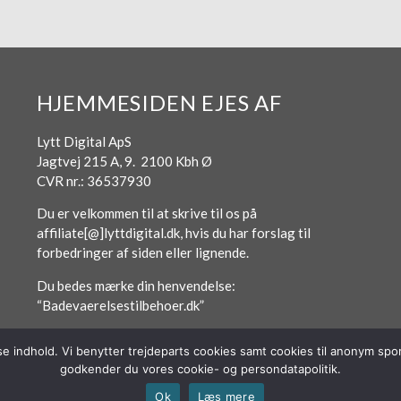
HJEMMESIDEN EJES AF
Lytt Digital ApS
Jagtvej 215 A, 9. 2100 Kbh Ø
CVR nr.: 36537930
Du er velkommen til at skrive til os på
affiliate[@]lyttdigital.dk, hvis du har forslag til
forbedringer af siden eller lignende.
Du bedes mærke din henvendelse:
“Badevaerelsestilbehoer.dk”
sse indhold. Vi benytter trejdeparts cookies samt cookies til anonym s
godkender du vores cookie- og persondatapolitik.
Ok
Læs mere