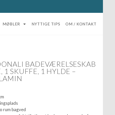
MØBLER
NYTTIGE TIPS
OM / KONTAKT
DONALI BADEVÆRELSESKAB
E, 1 SKUFFE, 1 HYLDE –
LAMIN
 cm
ringsplads
to rum bagved