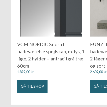
VCM NORDIC Silora L
FUNZI 
badeværelse spejlskab, m. lys, 1
badevær
låge, 2 hylder – antracitgrå træ
2 låger 
60cm
og sor
1.899,00
kr.
2.609,00
kr
GÅ TIL SHOP
GÅ TIL