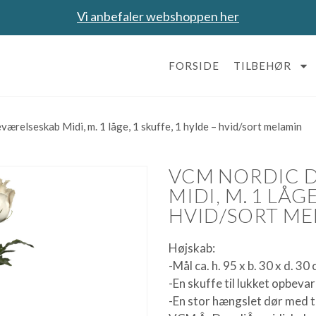
Vi anbefaler webshoppen her
FORSIDE
TILBEHØR
elseskab Midi, m. 1 låge, 1 skuffe, 1 hylde – hvid/sort melamin
VCM NORDIC 
MIDI, M. 1 LÅG
HVID/SORT ME
Højskab:
-Mål ca. h. 95 x b. 30 x d. 30
-En skuffe til lukket opbeva
-En stor hængslet dør med 