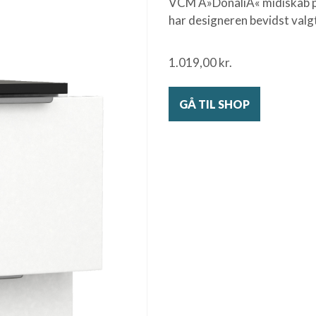
VCM Â»DonaliÂ« midiskab pa
har designeren bevidst valg
1.019,00
kr.
GÅ TIL SHOP