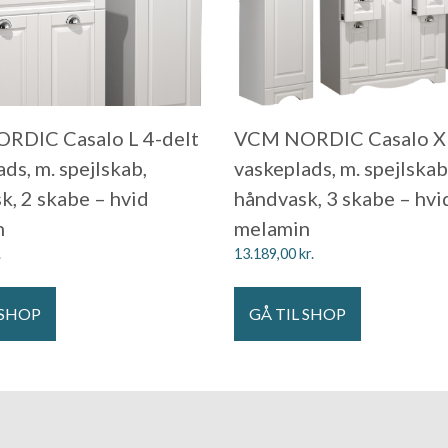
RDIC Casalo L 4-delt
VCM NORDIC Casalo XL
ds, m. spejlskab,
vaskeplads, m. spejlskab
k, 2 skabe – hvid
håndvask, 3 skabe – hvi
n
melamin
.
13.189,00
kr.
 SHOP
GÅ TIL SHOP