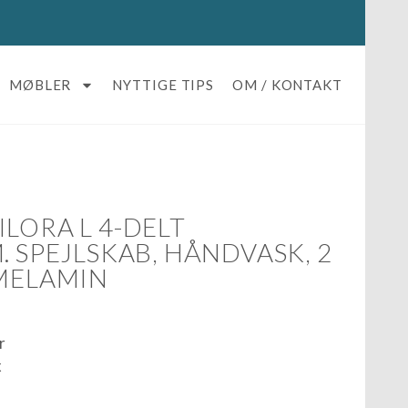
MØBLER
NYTTIGE TIPS
OM / KONTAKT
LORA L 4-DELT
. SPEJLSKAB, HÅNDVASK, 2
 MELAMIN
r
x