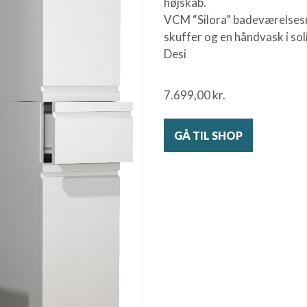
højskab.
VCM “Silora” badeværelses
skuffer og en håndvask i sol
Desi
7.699,00
kr.
GÅ TIL SHOP