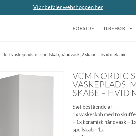
Vi anbefaler webshoppen her
FORSIDE
TILBEHØR
elt vaskeplads, m. spejlskab, håndvask, 2 skabe – hvid melamin
VCM NORDIC SI
VASKEPLADS, M
SKABE – HVID
Sæt bestående af: –
1x vaskeskab med to skuffe
– 1x keramisk håndvask – 1
spejlskab – 1x