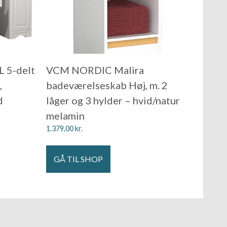
 5-delt
VCM NORDIC Malira
,
badeværelseskab Høj, m. 2
d
låger og 3 hylder – hvid/natur
melamin
1.379,00
kr.
GÅ TIL SHOP