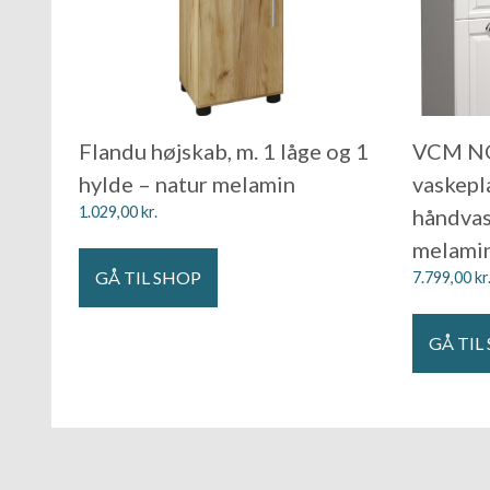
Flandu højskab, m. 1 låge og 1
VCM NO
hylde – natur melamin
vaskepla
1.029,00
kr.
håndvas
melami
GÅ TIL SHOP
7.799,00
kr
GÅ TIL