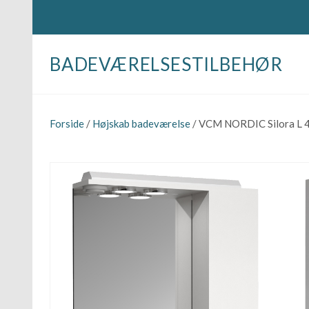
BADEVÆRELSESTILBEHØR
Forside
/
Højskab badeværelse
/ VCM NORDIC Silora L 4-d