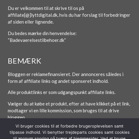
Du er velkommen til at skrive til os på
affiliate[@]lyttdigital.dk, hvis du har forslag til forbedringer
af siden eller lignende.
Du bedes mærke din henvendelse:
“Badevaerelsestilbehoer.dk”
BEMÆRK
Bloggen er reklamefinansieret. Der annonceres således i
form af affiliate links og andet sponseret indhold.
Alle produktlinks er som udgangspunkt affiliate links.
Vælger du at købe et produkt, efter at have klikket på et link,
modtager vi en lille kommission, som bruges til at drive
bloggen.
Vi bruger cookies til at forbedre brugeroplevelsen samt
tilpasse indhold. Vi benytter trejdeparts cookies samt cookies
til anonym sporing på tværs af hjemmesider. Ved at bruge