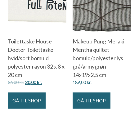
Toilettaske House
Makeup Pung Meraki
Doctor Toilettaske
Mentha quiltet
hvid/sort bomuld
bomuld/polyester lys
polyester rayon 32 x 8 x
grå/armygrøn
20 cm
14x19x2,5 cm
36,00
kr.
30,00
kr.
189,00
kr.
GÅ TIL SHOP
GÅ TIL SHOP